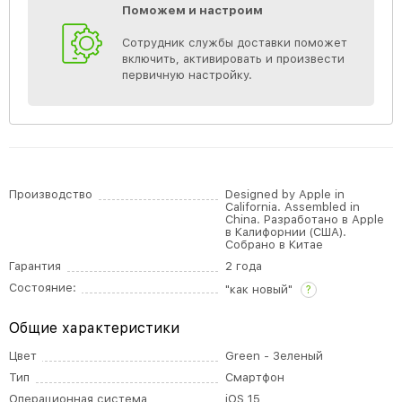
Поможем и настроим
Сотрудник службы доставки поможет
включить, активировать и произвести
первичную настройку.
Производство
Designed by Apple in
California. Assembled in
China. Разработано в Apple
в Калифорнии (США).
Собрано в Китае
Гарантия
2 года
Состояние:
"как новый"
?
Общие характеристики
Цвет
Green - Зеленый
Тип
Смартфон
Операционная система
iOS 15