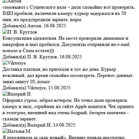
самовывоз с Сущевского вала – дали спокойно всё проверить,
IMEI пробили, включили камеру. курьер задержался на 20
мин, но предупредили заранее. норм.
Добавил(а)
Антон
,
16.08.2025
Консультация адекватная. На месте проверили динамики и
микрофон и imei пробился. Документы отправили на e-mail
попало в Спам кстати)))
Добавил(а)
П. В. Круглов
,
16.08.2025
Доставка платная, но приехали в тот же день. Курьер
вежливый, дал время спокойно посмотреть. Перенос данных
занял минут 10, помог
Добавил(а)
Viktoriya
,
15.08.2025
Оформил утром, забрал вечером. На точке дали проверить
камеру и звук, серийник на сайте Apple нашёлся. Чек пришёл
в телеграм, внешний вид очень бодрый, батарея заменена -
сказали заранее.
Добавил(а)
Валерий Н
,
14.08.2025
Я переживала за «как новый». Внешне правда аккуратно.