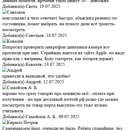
данных помогли, времени ушло минут 10... довольна
Добавил(а)
Света
,
19.07.2025
консультант в чате отвечает быстро. объяснил разницу по
состояниям, помог выбрать. на пункте дали всё тронуть-
посмотреть
Добавил(а)
Савельев
,
18.07.2025
Попросил проверить микрофон-динамики-камера всё
прогнали при мне. Серийник ищется на сайте Apple, по виду
прям как с витрины. Буду смотреть, как батарея держит.
Добавил(а)
Ковалёв
,
14.07.2025
привезли в выходной, что удобно!
Добавил(а)
Андрей
,
12.07.2025
хорошо что сразу говорят про меняную акб - оплата при
получении - но при досатвкой почтой рф редко где можно
посмотреть на товар перед выкупом-это тоже нужно
учитывать
Добавил(а)
Самойлов А. Б.
,
09.07.2025
Самовывозом брал, очереди не было. Ребята спокойные, без