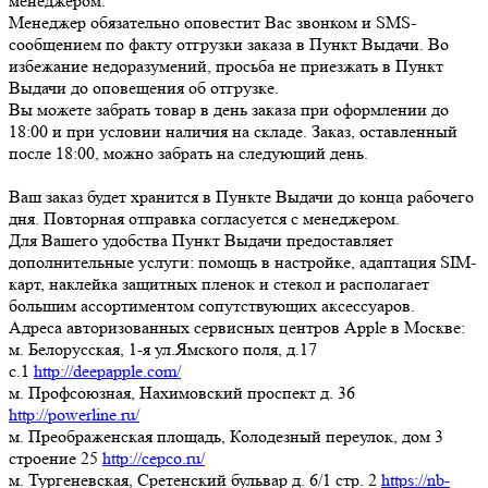
менеджером.
Менеджер обязательно оповестит Вас звонком и SMS-
сообщением по факту отгрузки заказа в Пункт Выдачи. Во
избежание недоразумений, просьба
не приезжать в Пункт
Выдачи до оповещения об отгрузке
.
Вы можете забрать товар
в день заказа при оформлении до
18:00
и при условии наличия на складе. Заказ, оставленный
после 18:00, можно забрать на следующий день.
Ваш заказ будет хранится в Пункте Выдачи до конца рабочего
дня. Повторная отправка согласуется с менеджером.
Для Вашего удобства Пункт Выдачи предоставляет
дополнительные услуги: помощь в настройке, адаптация SIM-
карт, наклейка защитных пленок и стекол и располагает
большим ассортиментом сопутствующих аксессуаров.
Адреса авторизованных сервисных центров Apple в Москве:
м. Белорусская, 1-я ул.Ямского поля, д.17
c.1
http://deepapple.com/
м. Профсоюзная, Нахимовский проспект д. 36
http://powerline.ru/
м. Преображенская площадь, Колодезный переулок, дом 3
строение 25
http://cepco.ru/
м. Тургеневская, Сретенский бульвар д. 6/1 стр. 2
https://nb-