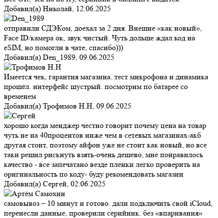
Добавил(а)
Николай
,
12.06.2025
отправили СДЭКом, доехал за 2 дня. Внешне «как новый»,
Face ID/камера ок, звук чистый. Чуть дольше ждал код на
eSIM, но помогли в чате, спасибо)))
Добавил(а)
Den_1989
,
09.06.2025
Имеется чек, гарантия магазина. тест микрофона и динамика
прошёл. интерфейс шустрый. посмотрим по батарее со
временем
Добавил(а)
Трофимов Н.Н
,
09.06.2025
хорошо когда менджер честно говорит почему цена на товар
чуть не на 40процентов ниже чем в сетевых магазинах-акб
другая стоит, поэтому айфон уже не стоит как новый, но все
таки решил рискнуть взять-очень дешево, мне понравилось
качество - все запечатано везде пленки легко проверить на
оригинальность по коду- буду рекомендовать магазин
Добавил(а)
Сергей
,
02.06.2025
самовывоз – 10 минут и готово. дали подключить свой iCloud,
перенесли данные, проверили серийник. без «впаривания»