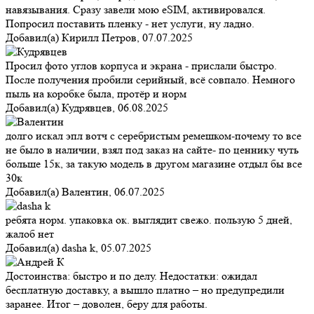
навязывания. Сразу завели мою eSIM, активировался.
Попросил поставить пленку - нет услуги, ну ладно.
Добавил(а)
Кирилл Петров
,
07.07.2025
Просил фото углов корпуса и экрана - прислали быстро.
После получения пробили серийный, всё совпало. Немного
пыль на коробке была, протёр и норм
Добавил(а)
Кудрявцев
,
06.08.2025
долго искал эпл вотч с серебристым ремешком-почему то все
не было в наличии, взял под заказ на сайте- по ценнику чуть
больше 15к, за такую модель в другом магазине отдыл бы все
30к
Добавил(а)
Валентин
,
06.07.2025
ребята норм. упаковка ок. выглядит свежо. пользую 5 дней,
жалоб нет
Добавил(а)
dasha k
,
05.07.2025
Достоинства: быстро и по делу. Недостатки: ожидал
бесплатную доставку, а вышло платно – но предупредили
заранее. Итог – доволен, беру для работы.