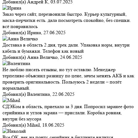
Добавил(а)
Андрей К
,
03.07.2025
Заказ через сайт, перезвонили быстро. Курьер культурный,
маска-перчатки есть. дала посмотреть спокойно, без спешки.
всё понравилось
Добавил(а)
Ирина
,
27.06.2025
Доставка в область 2 дня, трек дали. Упаковка норм, внутри
кабель и бумажки. Телефон как новый
Добавил(а)
Анна Величко
,
24.06.2025
Не люблю писать отзывы, но тут оставлю. Менеджер
терпеливо объяснил разницу по цене, зачем менять АКБ и как
проверить оригинальность. Пользуюсь 2 недели – полёт
нормальный.
Добавил(а)
Валентина
,
22.06.2025
СДЭКом в область, приехало за 3 дня. Попросил заранее фото
серийника и углов экрана — прислали. Коробка ровная,
внутри без мусора
Добавил(а)
Mihail
,
18.06.2025
Все ОК, чек на почту, серийник в биллинге видится.