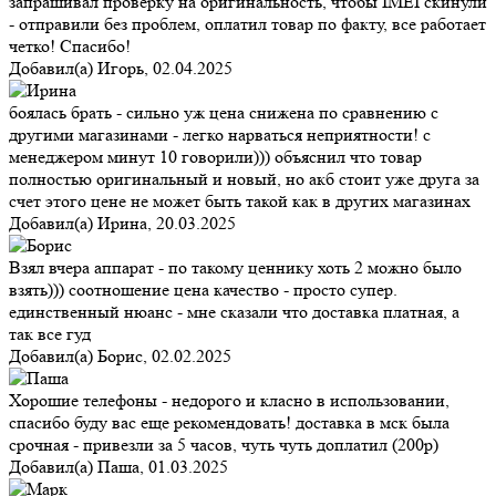
запрашивал проверку на оригинальность, чтобы IMEI скинули
- отправили без проблем, оплатил товар по факту, все работает
четко! Спасибо!
Добавил(а)
Игорь
,
02.04.2025
боялась брать - сильно уж цена снижена по сравнению с
другими магазинами - легко нарваться неприятности! с
менеджером минут 10 говорили))) объяснил что товар
полностью оригинальный и новый, но акб стоит уже друга за
счет этого цене не может быть такой как в других магазинах
Добавил(а)
Ирина
,
20.03.2025
Взял вчера аппарат - по такому ценнику хоть 2 можно было
взять))) соотношение цена качество - просто супер.
единственный нюанс - мне сказали что доставка платная, а
так все гуд
Добавил(а)
Борис
,
02.02.2025
Хорошие телефоны - недорого и класно в использовании,
спасибо буду вас еще рекомендовать! доставка в мск была
срочная - привезли за 5 часов, чуть чуть доплатил (200р)
Добавил(а)
Паша
,
01.03.2025