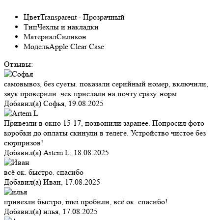
Цвет
Transparent - Прозрачный
Тип
Чехлы и накладки
Материал
Силикон
Модель
Apple Clear Case
Отзывы:
самовывоз, без суеты. показали серийный номер, включили,
звук проверили. чек прислали на почту сразу. норм
Добавил(а)
Софья
,
19.08.2025
Привезли в окно 15-17, позвонили заранее. Попросил фото
коробки до оплаты скинули в телеге. Устройство чистое без
сюрпризов!
Добавил(а)
Artem L
,
18.08.2025
всё ок. быстро. спасибо
Добавил(а)
Иван
,
17.08.2025
привезли быстро, imei пробили, всё ок. спасибо!
Добавил(а)
илья
,
17.08.2025