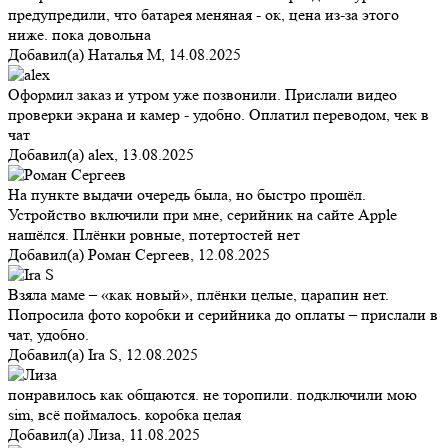
предупредили, что батарея меняная - ок, цена из-за этого
ниже. пока довольна
Добавил(а)
Наталья М
,
14.08.2025
Оформил заказ и утром уже позвонили. Прислали видео
проверки экрана и камер - удобно. Оплатил переводом, чек в
чат
Добавил(а)
alex
,
13.08.2025
На пункте выдачи очередь была, но быстро прошёл.
Устройство включили при мне, серийник на сайте Apple
нашёлся. Плёнки ровные, потертостей нет
Добавил(а)
Роман Сергеев
,
12.08.2025
Взяла маме – «как новый», плёнки целые, царапин нет.
Попросила фото коробки и серийника до оплаты – прислали в
чат, удобно.
Добавил(а)
Ira S
,
12.08.2025
понравилось как общаются. не торопили. подключили мою
sim, всё поймалось. коробка целая
Добавил(а)
Лиза
,
11.08.2025