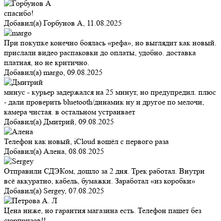
спасибо!
Добавил(а)
Горбунов А
,
11.08.2025
При покупке конечно боялась «рефа», но выглядит как новый.
прислали видео распаковки до оплаты, удобно. доставка
платная, но не критично.
Добавил(а)
margo
,
09.08.2025
минус - курьер задержался на 25 минут, но предупредил. плюс
- дали проверить bluetooth/динамик ну и другое по мелочи,
камера чистая. в остальном устраивает
Добавил(а)
Дмитрий
,
09.08.2025
Телефон как новый, iCloud вошёл с первого раза
Добавил(а)
Алена
,
08.08.2025
Отправили СДЭКом, дошло за 2 дня. Трек работал. Внутри
всё аккуратно, кабель, бумажки. Заработал «из коробки»
Добавил(а)
Sergey
,
07.08.2025
Цена ниже, но гарантия магазина есть. Телефон пашет без
сюрпризов!!