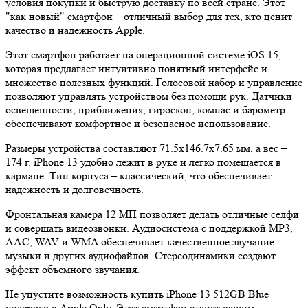
условия покупки и быструю доставку по всей стране. Этот
"как новый" смартфон – отличный выбор для тех, кто ценит
качество и надежность Apple.
Этот смартфон работает на операционной системе iOS 15,
которая предлагает интуитивно понятный интерфейс и
множество полезных функций. Голосовой набор и управление
позволяют управлять устройством без помощи рук. Датчики
освещенности, приближения, гироскоп, компас и барометр
обеспечивают комфортное и безопасное использование.
Размеры устройства составляют 71.5x146.7x7.65 мм, а вес –
174 г. iPhone 13 удобно лежит в руке и легко помещается в
кармане. Тип корпуса – классический, что обеспечивает
надежность и долговечность.
Фронтальная камера 12 МП позволяет делать отличные селфи
и совершать видеозвонки. Аудиосистема с поддержкой MP3,
AAC, WAV и WMA обеспечивает качественное звучание
музыки и других аудиофайлов. Стереодинамики создают
эффект объемного звучания.
Не упустите возможность купить iPhone 13 512GB Blue
недорого в Apple Only. Этот смартфон станет вашим