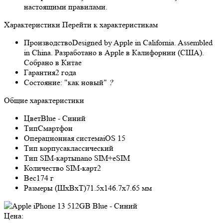
настоящими правилами.
Характеристики
Перейти к характеристикам
Производство
Designed by Apple in California. Assembled
in China. Разработано в Apple в Калифорнии (США).
Собрано в Китае
Гарантия
2 года
Состояние:
"как новый"
?
Общие характеристики
Цвет
Blue - Синий
Тип
Смартфон
Операционная система
iOS 15
Тип корпуса
классический
Тип SIM-карты
nano SIM+eSIM
Количество SIM-карт
2
Вес
174 г
Размеры (ШxВxТ)
71.5x146.7x7.65 мм
Цена: