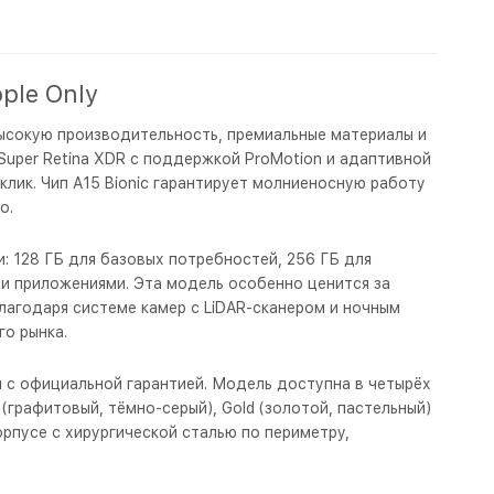
ple Only
высокую производительность, премиальные материалы и
uper Retina XDR с поддержкой ProMotion и адаптивной
клик. Чип A15 Bionic гарантирует молниеносную работу
о.
: 128 ГБ для базовых потребностей, 256 ГБ для
ми приложениями. Эта модель особенно ценится за
агодаря системе камер с LiDAR-сканером и ночным
о рынка.
 и с официальной гарантией. Модель доступна в четырёх
 (графитовый, тёмно-серый), Gold (золотой, пастельный)
орпусе с хирургической сталью по периметру,