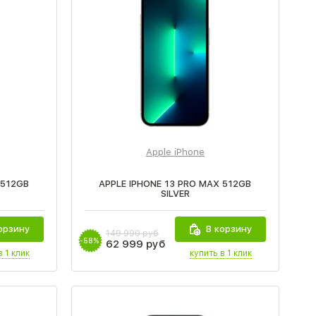
Apple iPhone
 512GB
APPLE IPHONE 13 PRO MAX 512GB
SILVER
орзину
В корзину
149 990 руб
-58%
62 999 руб
в 1 клик
купить в 1 клик