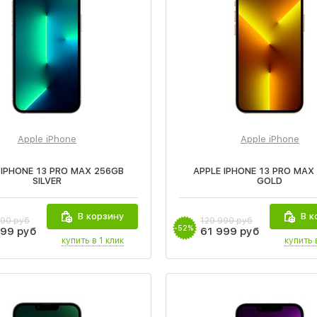
Apple iPhone
Apple iPhone
 IPHONE 13 PRO MAX 256GB
APPLE IPHONE 13 PRO MAX
SILVER
GOLD
В корзину
В к
990 руб
129 990 руб
-52%
999 руб
61 999 руб
купить в 1 клик
купить 