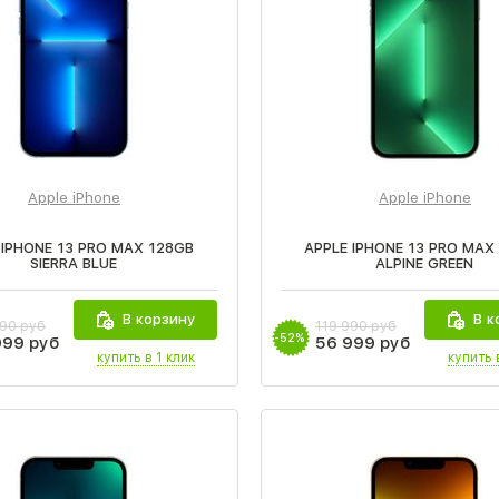
Apple iPhone
Apple iPhone
 IPHONE 13 PRO MAX 128GB
APPLE IPHONE 13 PRO MAX
SIERRA BLUE
ALPINE GREEN
В корзину
В к
990 руб
119 990 руб
-52%
999 руб
56 999 руб
купить в 1 клик
купить 