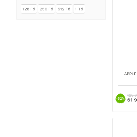
128 Гб
256 Гб
512 Гб
1 Тб
APPLE
129 
-52%
61 