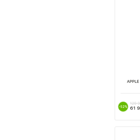
APPLE
129 
-52%
61 