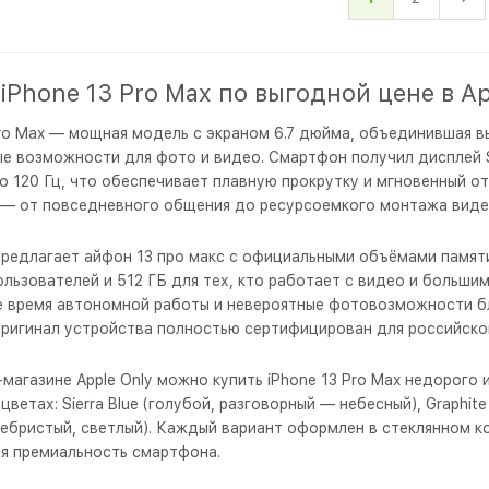
iPhone 13 Pro Max по выгодной цене в Ap
Pro Max — мощная модель с экраном 6.7 дюйма, объединившая 
е возможности для фото и видео. Смартфон получил дисплей S
о 120 Гц, что обеспечивает плавную прокрутку и мгновенный от
 — от повседневного общения до ресурсоемкого монтажа виде
 предлагает айфон 13 про макс с официальными объёмами памяти
ользователей и 512 ГБ для тех, кто работает с видео и больши
 время автономной работы и невероятные фотовозможности бл
ригинал устройства полностью сертифицирован для российског
-магазине Apple Only можно купить iPhone 13 Pro Max недорого
ветах: Sierra Blue (голубой, разговорный — небесный), Graphite
серебристый, светлый). Каждый вариант оформлен в стеклянном к
я премиальность смартфона.