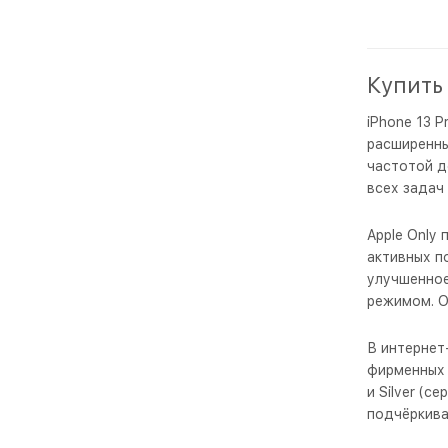
Купить 
iPhone 13 
расширенны
частотой д
всех задач
Apple Only
активных п
улучшенное
режимом. О
В интернет
фирменных ц
и Silver (
подчёркива