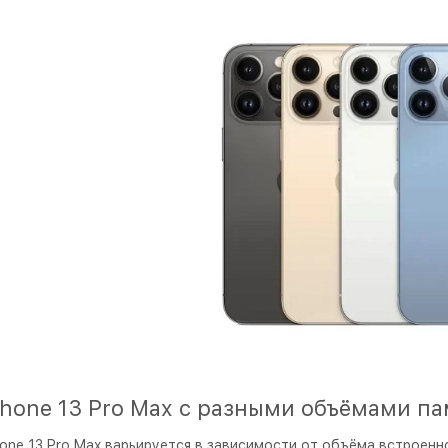
Phone 13 Pro Max с разными объёмами па
hone 13 Pro Max варьируется в зависимости от объёма встроенн