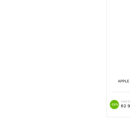
APPLE
149 
-58%
62 