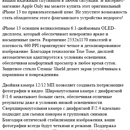
вашим надежным спутником в любой ситуации. В интернет-
магазине Apple Only вы можете купить этот оригинальный
iPhone 13 по привлекательной цене. Не упустите возможность
стать обладателем этого флагманского устройства недорого!
iPhone 13 оснащен великолепным 6.1-дюймовым OLED-
дисплеем, который обеспечивает невероятно яркие и
насыщенные цвета. Разрешение 2532x1170 пикселей и
плотность 460 PPI гарантируют четкое и детализированное
изображение. Благодаря технологии True Tone, дисплей
автоматически адаптируется к условиям освещения,
обеспечивая комфортный просмотр в любое время суток.
Защитное стекло Ceramic Shield делает экран устойчивым к
царапинам и повреждениям.
Двойная камера 12/12 МП позволяет создавать потрясающие
фотографии и видео. Широкоугольная камера с диафрагмой
F/1.6 захватывает больше света, обеспечивая отличные
результаты даже в условиях низкой освещенности.
Сверхширокоугольная камера с диафрагмой F/2.4 идеально
подходит для съемки панорам и групповых снимков.
Благодаря оптической стабилизации изображения, ваши
фотографии всегда будут четкими и резкими. Поддержка