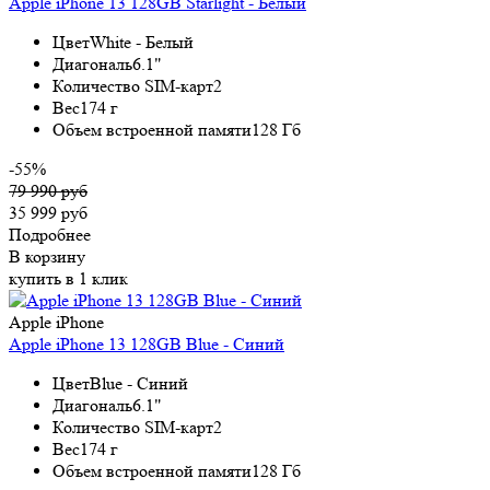
Apple iPhone 13 128GB Starlight - Белый
Цвет
White - Белый
Диагональ
6.1"
Количество SIM-карт
2
Вес
174 г
Объем встроенной памяти
128 Гб
-55%
79 990 руб
35 999 руб
Подробнее
В корзину
купить в 1 клик
Apple iPhone
Apple iPhone 13 128GB Blue - Синий
Цвет
Blue - Синий
Диагональ
6.1"
Количество SIM-карт
2
Вес
174 г
Объем встроенной памяти
128 Гб