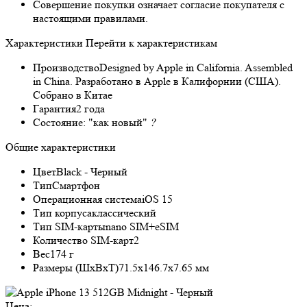
Совершение покупки означает согласие покупателя с
настоящими правилами.
Характеристики
Перейти к характеристикам
Производство
Designed by Apple in California. Assembled
in China. Разработано в Apple в Калифорнии (США).
Собрано в Китае
Гарантия
2 года
Состояние:
"как новый"
?
Общие характеристики
Цвет
Black - Черный
Тип
Смартфон
Операционная система
iOS 15
Тип корпуса
классический
Тип SIM-карты
nano SIM+eSIM
Количество SIM-карт
2
Вес
174 г
Размеры (ШxВxТ)
71.5x146.7x7.65 мм
Цена: