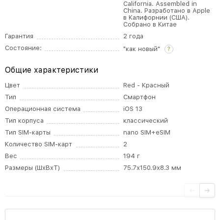
California. Assembled in
China. Разработано в Apple
в Калифорнии (США).
Собрано в Китае
Гарантия
2 года
Состояние:
"как новый"
?
Общие характеристики
Цвет
Red - Красный
Тип
Смартфон
Операционная система
iOS 13
Тип корпуса
классический
Тип SIM-карты
nano SIM+eSIM
Количество SIM-карт
2
Вес
194 г
Размеры (ШxВxТ)
75.7x150.9x8.3 мм