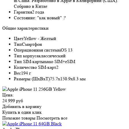
in China. Разработано в Apple в Калифорнии (США).
Собрано в Китае
Гарантия
2 года
Состояние:
"как новый"
?
Общие характеристики
Цвет
Yellow - Желтый
Тип
Смартфон
Операционная система
iOS 13
Тип корпуса
классический
Тип SIM-карты
nano SIM+eSIM
Количество SIM-карт
2
Вес
194 г
Размеры (ШxВxТ)
75.7x150.9x8.3 мм
Цена:
24 999 руб
Добавить в корзину
Купить в один клик
Похожие товары
Посмотреть все