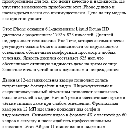
приобретением для тех, кто ценит качество и надёжность. Не
упустите возможность приобрести этот iPhone дешево и
наслаждаться всеми его преимуществами. Цена на эту модель
вас приятно удивит.
Этот iPhone оснащён 6.1-дюймовым Liquid Retina HD
дисплеем с разрешением 1792 x 828 пикселей. Дисплей
поддерживает технологию True Tone, которая автоматически
регулирует баланс белого в зависимости от окружающего
освещения, обеспечивая комфортный просмотр в любых
условиях. Яркость дисплея составляет 625 нит, что
обеспечивает отличную видимость даже на ярком солнце.
Защитное стекло устойчиво к царапинам и повреждениям.
Двойная 12-мегапиксельная камера позволяет делать
потрясающие фотографии и видео. Широкоугольный и
сверхширокоугольный объективы позволяют захватывать
больше деталей в кадре. Ночной режим обеспечивает яркие и
чёткие снимки даже при слабом освещении. Фронтальная
камера на 12 МП идеально подходит для селфи и
видеозвонков. Снимайте видео в формате 4K с частотой до 60
кадров в секунду и наслаждайтесь профессиональным
качеством. Этот Айфон 11 станет вашим надежным