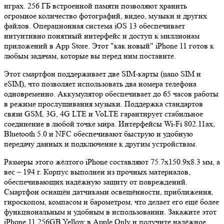
играх. 256 ГБ встроенной памяти позволяют хранить
огромное количество фотографий, видео, музыки и других
файлов. Операционная система iOS 13 обеспечивает
интуитивно понятный интерфейс и доступ к миллионам
приложений в App Store. Этот "как новый" iPhone 11 готов к
любым задачам, которые вы перед ним поставите.
Этот смартфон поддерживает две SIM-карты (nano SIM и
eSIM), что позволяет использовать два номера телефона
одновременно. Аккумулятор обеспечивает до 65 часов работы
в режиме прослушивания музыки. Поддержка стандартов
связи GSM, 3G, 4G LTE и VoLTE гарантирует стабильное
соединение в любой точке мира. Интерфейсы Wi-Fi 802.11ax,
Bluetooth 5.0 и NFC обеспечивают быструю и удобную
передачу данных и подключение к другим устройствам.
Размеры этого жёлтого iPhone составляют 75.7x150.9x8.3 мм, а
вес – 194 г. Корпус выполнен из прочных материалов,
обеспечивающих надёжную защиту от повреждений.
Смартфон оснащён датчиками освещённости, приближения,
гироскопом, компасом и барометром, что делает его ещё более
функциональным и удобным в использовании. Закажите этот
iPhone 11 256GB Yellow в Apple Only и получите надёжное