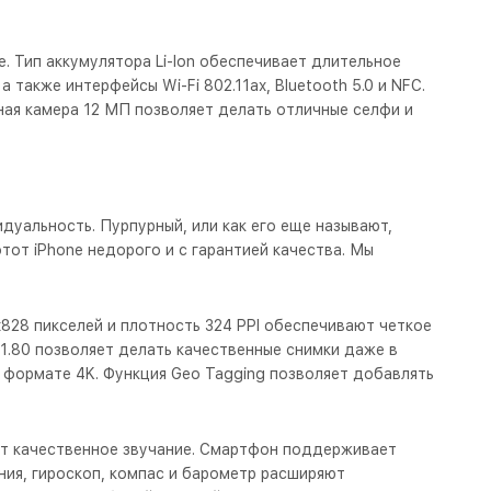
ке. Тип аккумулятора Li-Ion обеспечивает длительное
также интерфейсы Wi-Fi 802.11ax, Bluetooth 5.0 и NFC.
ая камера 12 МП позволяет делать отличные селфи и
дуальность. Пурпурный, или как его еще называют,
тот iPhone недорого и с гарантией качества. Мы
828 пикселей и плотность 324 PPI обеспечивают четкое
/1.80 позволяет делать качественные снимки даже в
 формате 4K. Функция Geo Tagging позволяет добавлять
т качественное звучание. Смартфон поддерживает
ния, гироскоп, компас и барометр расширяют