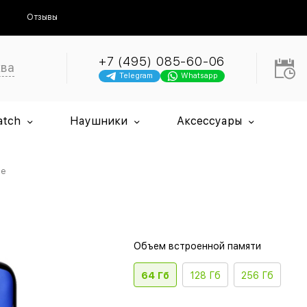
Отзывы
+7 (495) 085-60-06
ква
Telegram
Whatsapp
atch
Наушники
Аксессуары
le
Объем встроенной памяти
64 Гб
128 Гб
256 Гб