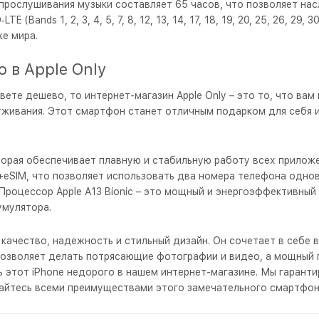
прослушивания музыки составляет 65 часов, что позволяет на
nds 1, 2, 3, 4, 5, 7, 8, 12, 13, 14, 17, 18, 19, 20, 25, 26, 29, 30,
е мира.
о в Apple Only
цвете дешево, то интернет-магазин Apple Only – это то, что в
уживания. Этот смартфон станет отличным подарком для себя и
оторая обеспечивает плавную и стабильную работу всех приложе
+eSIM, что позволяет использовать два номера телефона одновр
Процессор Apple A13 Bionic – это мощный и энергоэффективный
умулятора.
т качество, надежность и стильный дизайн. Он сочетает в себ
 позволяет делать потрясающие фотографии и видео, а мощный
ь этот iPhone недорого в нашем интернет-магазине. Мы гарант
ждайтесь всеми преимуществами этого замечательного смартфон