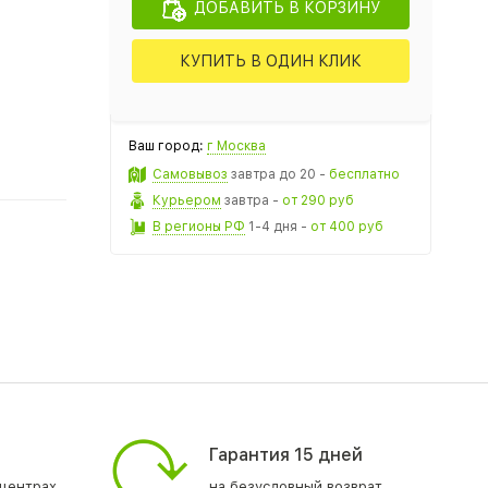
ДОБАВИТЬ В КОРЗИНУ
КУПИТЬ В ОДИН КЛИК
Ваш город:
г Москва
Самовывоз
завтра
до 20 -
бесплатно
Курьером
завтра
-
от 290 руб
В регионы РФ
1-4 дня
-
от 400 руб
Гарантия 15 дней
центрах
на безусловный возврат