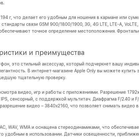
в.
– 194 г, что делает его удобным для ношения в кармане или сум
андарты связи GSM 900/1800/1900, 3G, 4G LTE, LTE-A, VoLTE, а 
обеспечивают точное определение местоположения. Фронтальн
еристики и преимущества
тфон, это стильный аксессуар, который подчеркнет вашу индиви
гантность. В интернет-магазине Apple Only вы можете купить э
ошедшую тщательную проверку.
смотра видео, игр и работы с приложениями. Разрешение 1792x
IPS, сенсорный, с поддержкой мультитач. Диафрагма F/2.40 и F
азрешение видео – 3840x2160, что позволяет снимать видео в
AC, WAV, WMA и оснащена стереодинамиками, что обеспечивае
его удобным в использовании. Датчики освещенности, приближе