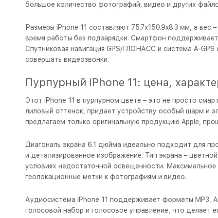
большое количество фотографий, видео и других файло
Размеры iPhone 11 составляют 75.7x150.9x8.3 мм, а вес 
время работы без подзарядки. Смартфон поддерживает ст
Спутниковая навигация GPS/ГЛОНАСС и система A-GPS 
совершать видеозвонки.
Пурпурный iPhone 11: цена, характ
Этот iPhone 11 в пурпурном цвете – это не просто смар
лиловый оттенок, придает устройству особый шарм и эле
предлагаем только оригинальную продукцию Apple, пр
Диагональ экрана 6.1 дюйма идеально подходит для про
и детализированное изображение. Тип экрана – цветной 
условиях недостаточной освещенности. Максимальное р
геолокационные метки к фотографиям и видео.
Аудиосистема iPhone 11 поддерживает форматы MP3, A
голосовой набор и голосовое управление, что делает 