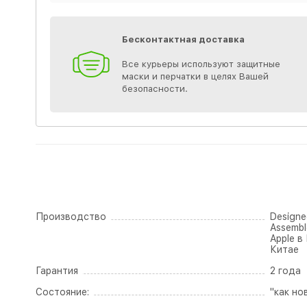
Бесконтактная доставка
Все курьеры используют защитные
маски и перчатки в целях Вашей
безопасности.
Производство
Designed
Assembl
Apple в
Китае
Гарантия
2 года
Состояние:
"как но