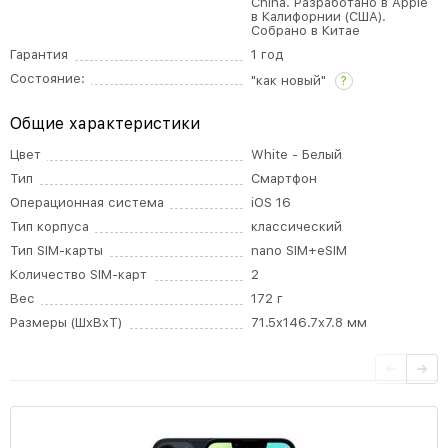
China. Разработано в Apple
в Калифорнии (США).
Собрано в Китае
Гарантия
1 год
Состояние:
"как новый"
?
Общие характеристики
Цвет
White - Белый
Тип
Смартфон
Операционная система
iOS 16
Тип корпуса
классический
Тип SIM-карты
nano SIM+eSIM
Количество SIM-карт
2
Вес
172 г
Размеры (ШxВxТ)
71.5x146.7x7.8 мм