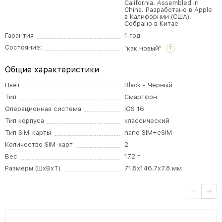
California. Assembled in
China. Разработано в Apple
в Калифорнии (США).
Собрано в Китае
Гарантия
1 год
Состояние:
"как новый"
?
Общие характеристики
Цвет
Black - Черный
Тип
Смартфон
Операционная система
iOS 16
Тип корпуса
классический
Тип SIM-карты
nano SIM+eSIM
Количество SIM-карт
2
Вес
172 г
Размеры (ШxВxТ)
71.5x146.7x7.8 мм