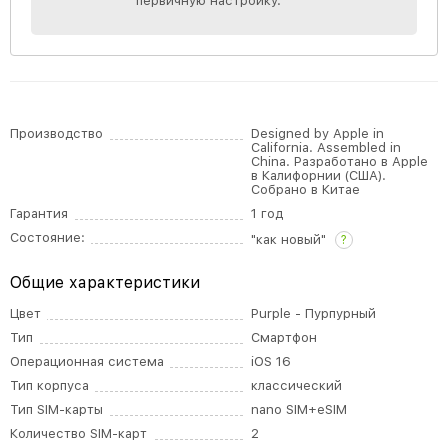
первичную настройку.
Производство
Designed by Apple in
California. Assembled in
China. Разработано в Apple
в Калифорнии (США).
Собрано в Китае
Гарантия
1 год
Состояние:
"как новый"
?
Общие характеристики
Цвет
Purple - Пурпурный
Тип
Смартфон
Операционная система
iOS 16
Тип корпуса
классический
Тип SIM-карты
nano SIM+eSIM
Количество SIM-карт
2