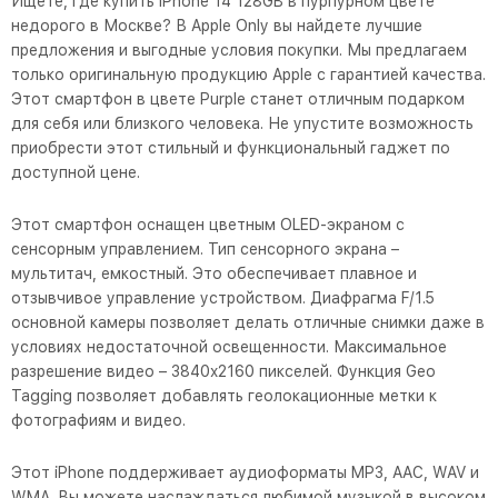
Ищете, где купить iPhone 14 128GB в пурпурном цвете
недорого в Москве? В Apple Only вы найдете лучшие
предложения и выгодные условия покупки. Мы предлагаем
только оригинальную продукцию Apple с гарантией качества.
Этот смартфон в цвете Purple станет отличным подарком
для себя или близкого человека. Не упустите возможность
приобрести этот стильный и функциональный гаджет по
доступной цене.
Этот смартфон оснащен цветным OLED-экраном с
сенсорным управлением. Тип сенсорного экрана –
мультитач, емкостный. Это обеспечивает плавное и
отзывчивое управление устройством. Диафрагма F/1.5
основной камеры позволяет делать отличные снимки даже в
условиях недостаточной освещенности. Максимальное
разрешение видео – 3840x2160 пикселей. Функция Geo
Tagging позволяет добавлять геолокационные метки к
фотографиям и видео.
Этот iPhone поддерживает аудиоформаты MP3, AAC, WAV и
WMA. Вы можете наслаждаться любимой музыкой в высоком