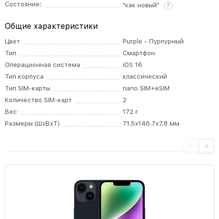
Состояние:
"как новый"
?
Общие характеристики
Цвет
Purple - Пурпурный
Тип
Смартфон
Операционная система
iOS 16
Тип корпуса
классический
Тип SIM-карты
nano SIM+eSIM
Количество SIM-карт
2
Вес
172 г
Размеры (ШxВxТ)
71.5x146.7x7.8 мм