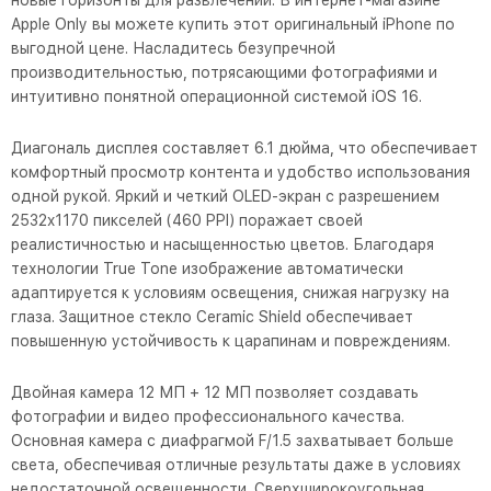
новые горизонты для развлечений. В интернет-магазине
Apple Only вы можете купить этот оригинальный iPhone по
выгодной цене. Насладитесь безупречной
производительностью, потрясающими фотографиями и
интуитивно понятной операционной системой iOS 16.
Диагональ дисплея составляет 6.1 дюйма, что обеспечивает
комфортный просмотр контента и удобство использования
одной рукой. Яркий и четкий OLED-экран с разрешением
2532x1170 пикселей (460 PPI) поражает своей
реалистичностью и насыщенностью цветов. Благодаря
технологии True Tone изображение автоматически
адаптируется к условиям освещения, снижая нагрузку на
глаза. Защитное стекло Ceramic Shield обеспечивает
повышенную устойчивость к царапинам и повреждениям.
Двойная камера 12 МП + 12 МП позволяет создавать
фотографии и видео профессионального качества.
Основная камера с диафрагмой F/1.5 захватывает больше
света, обеспечивая отличные результаты даже в условиях
недостаточной освещенности. Сверхширокоугольная