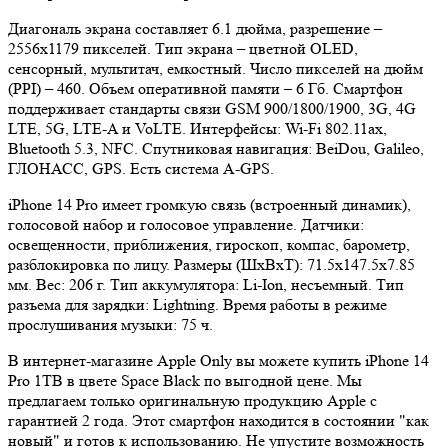
Диагональ экрана составляет 6.1 дюйма, разрешение –
2556x1179 пикселей. Тип экрана – цветной OLED,
сенсорный, мультитач, емкостный. Число пикселей на дюйм
(PPI) – 460. Объем оперативной памяти – 6 Гб. Смартфон
поддерживает стандарты связи GSM 900/1800/1900, 3G, 4G
LTE, 5G, LTE-A и VoLTE. Интерфейсы: Wi-Fi 802.11ax,
Bluetooth 5.3, NFC. Спутниковая навигация: BeiDou, Galileo,
ГЛОНАСС, GPS. Есть система A-GPS.
iPhone 14 Pro имеет громкую связь (встроенный динамик),
голосовой набор и голосовое управление. Датчики:
освещенности, приближения, гироскоп, компас, барометр,
разблокировка по лицу. Размеры (ШxВxТ): 71.5x147.5x7.85
мм. Вес: 206 г. Тип аккумулятора: Li-Ion, несъемный. Тип
разъема для зарядки: Lightning. Время работы в режиме
прослушивания музыки: 75 ч.
В интернет-магазине Apple Only вы можете купить iPhone 14
Pro 1TB в цвете Space Black по выгодной цене. Мы
предлагаем только оригинальную продукцию Apple с
гарантией 2 года. Этот смартфон находится в состоянии "как
новый" и готов к использованию. Не упустите возможность