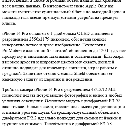
видеосъемки, а также огромный объем памяти для хранения
всех ваших данных. В интернет-магазине Apple Only вы
можете купить этот оригинальный iPhone по выгодной цене и
наслаждаться всеми преимуществами устройства премиум-
класса.
iPhone 14 Pro оснащен 6,1-дюймовым OLED-дисплеем с
разрешением 2556x1179 пикселей, обеспечивающим
невероятно четкое и яркое изображение. Технология
ProMotion с адаптивной частотой обновления до 120 Гц делает
прокрутку и анимацию плавными и отзывчивыми. Благодаря
высокой яркости и широкому цветовому охвату, дисплей
отлично подходит для просмотра контента, игр и работы с
графикой. Защитное стекло Ceramic Shield обеспечивает
надежную защиту от царапин и повреждений.
Тройная камера iPhone 14 Pro с разрешением 48/12/12 МП
позволяет делать потрясающие фотографии и видео в любых
условиях освещения. Основной модуль с диафрагмой F/1.78
захватывает больше света, обеспечивая высокую детализацию
и низкий уровень шума. Сверхширокоугольный объектив с
диафрагмой F/2.2 идеально подходит для съемки пейзажей и
групповых снимков. Телеобъектив с диафрагмой F/1.78