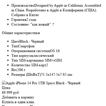
Производство
Designed by Apple in California. Assembled
in China. Разработано в Apple в Калифорнии (США).
Собрано в Китае
Гарантия
2 года
Состояние:
"как новый"
?
Общие характеристики
Цвет
Black - Черный
Тип
Смартфон
Операционная система
iOS 16
Тип корпуса
классический
Тип SIM-карты
nano SIM+eSIM
Количество SIM-карт
2
Вес
206 г
Размеры (ШxВxТ)
71.5x147.5x7.85 мм
Цена:
68 999 руб
Добавить в корзину
Купить в один клик