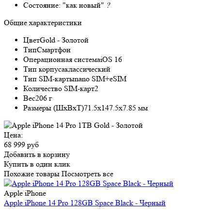
Состояние:
"как новый"
?
Общие характеристики
Цвет
Gold - Золотой
Тип
Смартфон
Операционная система
iOS 16
Тип корпуса
классический
Тип SIM-карты
nano SIM+eSIM
Количество SIM-карт
2
Вес
206 г
Размеры (ШxВxТ)
71.5x147.5x7.85 мм
Цена:
68 999 руб
Добавить в корзину
Купить в один клик
Похожие товары
Посмотреть все
Apple iPhone
Apple iPhone 14 Pro 128GB Space Black - Черный