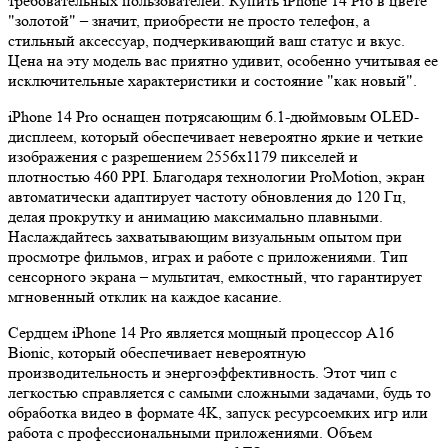
требовательных пользователей. Купить iPhone 14 Pro в цвете
"золотой" – значит, приобрести не просто телефон, а
стильный аксессуар, подчеркивающий ваш статус и вкус.
Цена на эту модель вас приятно удивит, особенно учитывая ее
исключительные характеристики и состояние "как новый".
iPhone 14 Pro оснащен потрясающим 6.1-дюймовым OLED-
дисплеем, который обеспечивает невероятно яркие и четкие
изображения с разрешением 2556x1179 пикселей и
плотностью 460 PPI. Благодаря технологии ProMotion, экран
автоматически адаптирует частоту обновления до 120 Гц,
делая прокрутку и анимацию максимально плавными.
Наслаждайтесь захватывающим визуальным опытом при
просмотре фильмов, играх и работе с приложениями. Тип
сенсорного экрана – мультитач, емкостный, что гарантирует
мгновенный отклик на каждое касание.
Сердцем iPhone 14 Pro является мощный процессор A16
Bionic, который обеспечивает невероятную
производительность и энергоэффективность. Этот чип с
легкостью справляется с самыми сложными задачами, будь то
обработка видео в формате 4K, запуск ресурсоемких игр или
работа с профессиональными приложениями. Объем