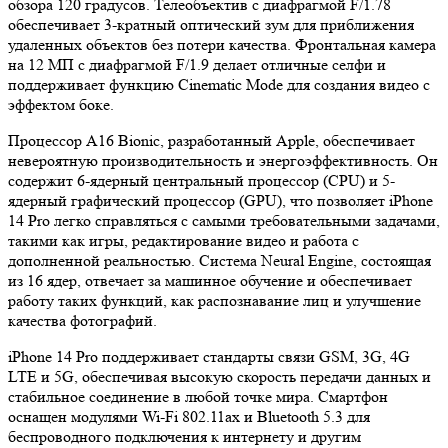
обзора 120 градусов. Телеобъектив с диафрагмой F/1.78
обеспечивает 3-кратный оптический зум для приближения
удаленных объектов без потери качества. Фронтальная камера
на 12 МП с диафрагмой F/1.9 делает отличные селфи и
поддерживает функцию Cinematic Mode для создания видео с
эффектом боке.
Процессор A16 Bionic, разработанный Apple, обеспечивает
невероятную производительность и энергоэффективность. Он
содержит 6-ядерный центральный процессор (CPU) и 5-
ядерный графический процессор (GPU), что позволяет iPhone
14 Pro легко справляться с самыми требовательными задачами,
такими как игры, редактирование видео и работа с
дополненной реальностью. Система Neural Engine, состоящая
из 16 ядер, отвечает за машинное обучение и обеспечивает
работу таких функций, как распознавание лиц и улучшение
качества фотографий.
iPhone 14 Pro поддерживает стандарты связи GSM, 3G, 4G
LTE и 5G, обеспечивая высокую скорость передачи данных и
стабильное соединение в любой точке мира. Смартфон
оснащен модулями Wi-Fi 802.11ax и Bluetooth 5.3 для
беспроводного подключения к интернету и другим