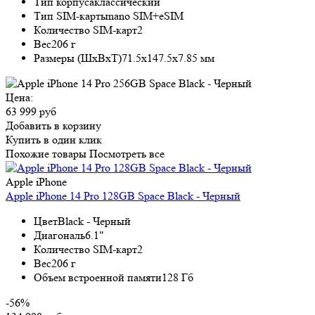
Тип корпуса
классический
Тип SIM-карты
nano SIM+eSIM
Количество SIM-карт
2
Вес
206 г
Размеры (ШxВxТ)
71.5x147.5x7.85 мм
Цена:
63 999 руб
Добавить в корзину
Купить в один клик
Похожие товары
Посмотреть все
Apple iPhone
Apple iPhone 14 Pro 128GB Space Black - Черный
Цвет
Black - Черный
Диагональ
6.1"
Количество SIM-карт
2
Вес
206 г
Объем встроенной памяти
128 Гб
-56%