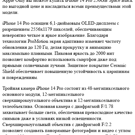
Apple Only вы можете купить iPhone 14 Pro 256GB Space Black
по выгодной цене и насладиться всеми преимуществами этой
модели.
iPhone 14 Pro оснащен 6,1-дюймовым OLED-дисплеем с
разрешением 2556x1179 пикселей, обеспечивающим
невероятно четкое и яркое изображение. Благодаря
технологии ProMotion экран адаптивно изменяет частоту
обновления до 120 Гц, делая прокрутку и анимацию
максимально плавными. Пиковая яркость до 2000 нит
позволяет комфортно использовать смартфон даже под
прямыми солнечными лучами. Защитное покрытие Ceramic
Shield обеспечивает повышенную устойчивость к царапинам
и повреждениям.
Тройная камера iPhone 14 Pro состоит из 48-мегапиксельного
основного модуля, 12-мегапиксельного
сверхширокоугольного объектива и 12-мегапиксельного
телеобъектива. Основная камера с диафрагмой F/1.78
захватывает больше света, обеспечивая превосходное качество
снимков даже в условиях низкой освещенности.
Сверхширокоугольный объектив с диафрагмой F/2.2
позволяет создавать панорамные фотографии и видео с углом