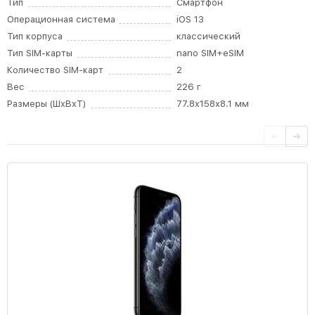
Тип
Смартфон
Операционная система
iOS 13
Тип корпуса
классический
Тип SIM-карты
nano SIM+eSIM
Количество SIM-карт
2
Вес
226 г
Размеры (ШxВxТ)
77.8x158x8.1 мм