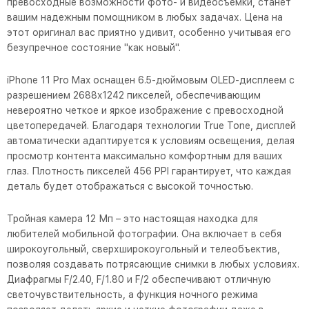
превосходные возможности фото- и видеосъемки, станет
вашим надежным помощником в любых задачах. Цена на
этот оригинал вас приятно удивит, особенно учитывая его
безупречное состояние "как новый".
iPhone 11 Pro Max оснащен 6.5-дюймовым OLED-дисплеем с
разрешением 2688x1242 пикселей, обеспечивающим
невероятно четкое и яркое изображение с превосходной
цветопередачей. Благодаря технологии True Tone, дисплей
автоматически адаптируется к условиям освещения, делая
просмотр контента максимально комфортным для ваших
глаз. Плотность пикселей 456 PPI гарантирует, что каждая
деталь будет отображаться с высокой точностью.
Тройная камера 12 Мп – это настоящая находка для
любителей мобильной фотографии. Она включает в себя
широкоугольный, сверхширокоугольный и телеобъектив,
позволяя создавать потрясающие снимки в любых условиях.
Диафрагмы F/2.40, F/1.80 и F/2 обеспечивают отличную
светочувствительность, а функция ночного режима