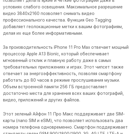
позволяет делать яркие и четкие фотографии даже в
условиях слабого освещения. Максимальное разрешение
видео 3840x2160 позволяет снимать видео
профессионального качества. Функция Geo Tagging
добавляет геолокационные метки к вашим фотографиям,
делая их еще более информативными.
За производительность iPhone 11 Pro Max отвечает мощный
процессор Apple A13 Bionic, который обеспечивает
мгновенный отклик и плавную работу даже в самых
требовательных приложениях и играх. Этот чипсет также
отвечает за энергоэффективность, позволяя смартфону
работать до 80 часов в режиме прослушивания музыки.
Объем встроенной памяти 256 ГБ предоставляет
достаточно места для хранения всех ваших фотографий,
видео, приложений и других файлов.
Этот зеленый Айфон 11 Про Макс поддерживает две SIM-
карты (nano SIM и eSIM), что позволяет использовать два
номера телефона одновременно. Смартфон поддерживает
стандарты связи GSM 900/1800/1900, 3G, 4G LTE, LTE-A и