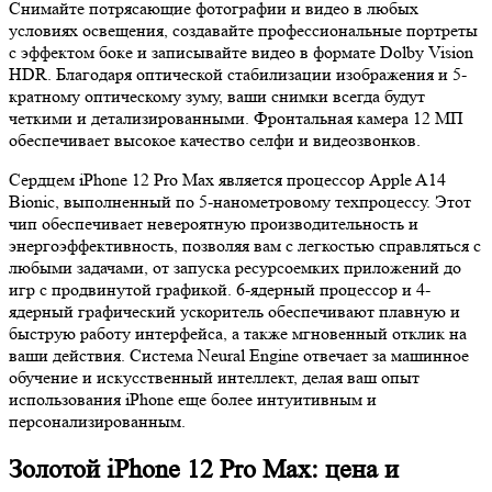
Снимайте потрясающие фотографии и видео в любых
условиях освещения, создавайте профессиональные портреты
с эффектом боке и записывайте видео в формате Dolby Vision
HDR. Благодаря оптической стабилизации изображения и 5-
кратному оптическому зуму, ваши снимки всегда будут
четкими и детализированными. Фронтальная камера 12 МП
обеспечивает высокое качество селфи и видеозвонков.
Сердцем iPhone 12 Pro Max является процессор Apple A14
Bionic, выполненный по 5-нанометровому техпроцессу. Этот
чип обеспечивает невероятную производительность и
энергоэффективность, позволяя вам с легкостью справляться с
любыми задачами, от запуска ресурсоемких приложений до
игр с продвинутой графикой. 6-ядерный процессор и 4-
ядерный графический ускоритель обеспечивают плавную и
быструю работу интерфейса, а также мгновенный отклик на
ваши действия. Система Neural Engine отвечает за машинное
обучение и искусственный интеллект, делая ваш опыт
использования iPhone еще более интуитивным и
персонализированным.
Золотой iPhone 12 Pro Max: цена и