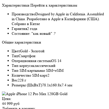
Характеристики
Перейти к характеристикам
Производство
Designed by Apple in California. Assembled
in China. Разработано в Apple в Калифорнии (США).
Собрано в Китае
Гарантия
2 года
Состояние:
"как новый"
?
Общие характеристики
Цвет
Gold - Золотой
Тип
Смартфон
Операционная система
iOS 14
Тип корпуса
классический
Тип SIM-карты
nano SIM+eSIM
Количество SIM-карт
2
Вес
228 г
Размеры (ШxВxТ)
78.1x160.8x7.4 мм
Цена:
44 999 руб
Добавить в корзину