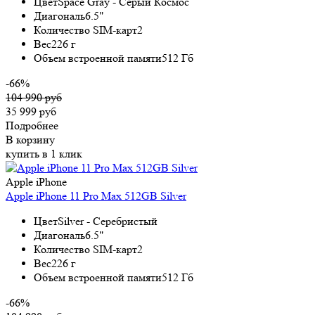
Цвет
Space Gray - Серый Космос
Диагональ
6.5"
Количество SIM-карт
2
Вес
226 г
Объем встроенной памяти
512 Гб
-66%
104 990 руб
35 999 руб
Подробнее
В корзину
купить в 1 клик
Apple iPhone
Apple iPhone 11 Pro Max 512GB Silver
Цвет
Silver - Серебристый
Диагональ
6.5"
Количество SIM-карт
2
Вес
226 г
Объем встроенной памяти
512 Гб
-66%