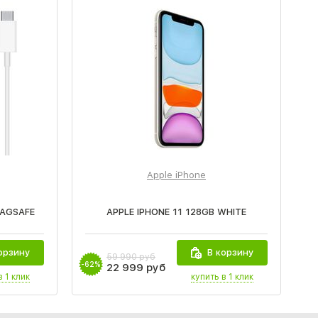
Apple iPhone
AGSAFE
APPLE IPHONE 11 128GB WHITE
орзину
В корзину
59 990 руб
-62%
-5
22 999 руб
в 1 клик
купить в 1 клик