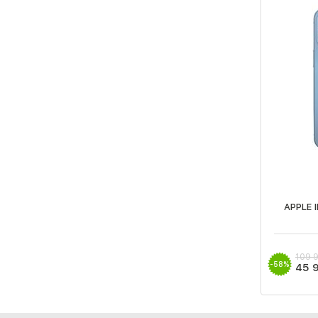
APPLE 
109 
-58%
45 