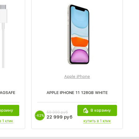
Apple iPhone
AGSAFE
APPLE IPHONE 11 128GB WHITE
орзину
В корзину
59 990 руб
-62%
-5
22 999 руб
в 1 клик
купить в 1 клик