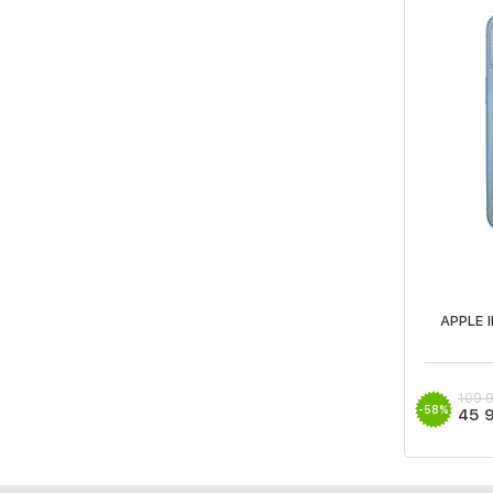
APPLE 
109 
-58%
45 