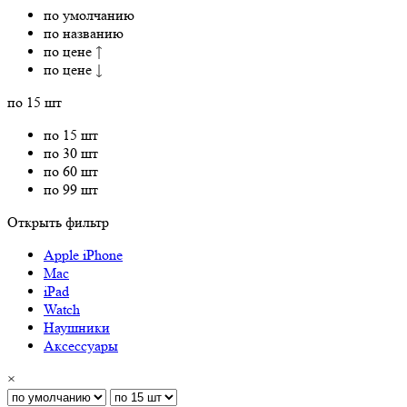
по умолчанию
по названию
по цене ↑
по цене ↓
по 15 шт
по 15 шт
по 30 шт
по 60 шт
по 99 шт
Открыть фильтр
Apple iPhone
Mac
iPad
Watch
Наушники
Аксессуары
×