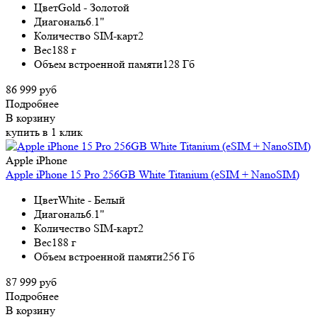
Цвет
Gold - Золотой
Диагональ
6.1"
Количество SIM-карт
2
Вес
188 г
Объем встроенной памяти
128 Гб
86 999 руб
Подробнее
В корзину
купить в 1 клик
Apple iPhone
Apple iPhone 15 Pro 256GB White Titanium (eSIM + NanoSIM)
Цвет
White - Белый
Диагональ
6.1"
Количество SIM-карт
2
Вес
188 г
Объем встроенной памяти
256 Гб
87 999 руб
Подробнее
В корзину