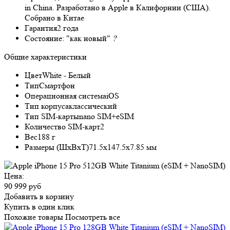
in China. Разработано в Apple в Калифорнии (США).
Собрано в Китае
Гарантия
2 года
Состояние:
"как новый"
?
Общие характеристики
Цвет
White - Белый
Тип
Смартфон
Операционная система
iOS
Тип корпуса
классический
Тип SIM-карты
nano SIM+eSIM
Количество SIM-карт
2
Вес
188 г
Размеры (ШxВxТ)
71.5x147.5x7.85 мм
Цена:
90 999 руб
Добавить в корзину
Купить в один клик
Похожие товары
Посмотреть все