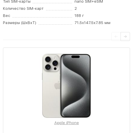
Тип SIM-карты
nano SIM+eSIM
Количество SIM-карт
2
Вес
188 г
Размеры (ШxВxТ)
71.5x147.5x7.85 мм
Apple iPhone