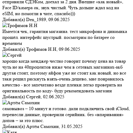
отправили СДЭКом, доехал за 2 дня. Внешне «как новый»,
Face ID/камера ок, звук чистый. Чуть дольше ждал код на
eSIM, но помогли в чате, спасибо)))
Добавил(а)
Den_1989
,
09.06.2025
Имеется чек, гарантия магазина. тест микрофона и динамика
прошёл. интерфейс шустрый. посмотрим по батарее со
временем
Добавил(а)
Трофимов Н.Н
,
09.06.2025
хорошо когда менджер честно говорит почему цена на товар
чуть не на 40процентов ниже чем в сетевых магазинах-акб
другая стоит, поэтому айфон уже не стоит как новый, но все
таки решил рискнуть взять-очень дешево, мне понравилось
качество - все запечатано везде пленки легко проверить на
оригинальность по коду- буду рекомендовать магазин
Добавил(а)
Сергей
,
02.06.2025
самовывоз – 10 минут и готово. дали подключить свой iCloud,
перенесли данные, проверили серийник. без «впаривания»
допов – за это плюс.
Добавил(а)
Артём Самохин
,
31.05.2025