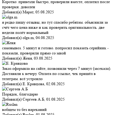
Коротко: привезли быстро, проверили вместе, оплатил после
проверки. доволен
Добавил(а)
Марат
,
05.08.2025
я редко пишу отзывы, но тут спасибо ребятам. объяснили за
счёт чего цена ниже и как проверить оригинальность. две
недели полёт нормальный
Добавил(а)
olga.m
,
04.08.2025
самовывоз. 5 минут и готово. попросил показать серийник -
показали, проверили прямо со мной
Добавил(а)
Женя
,
03.08.2025
Заказ оформила на сайте, позвонили через 7 минут (засекала).
Доставили к вечеру. Оплата по ссылке, чек пришёл в
телеграм. всё устроило
Добавил(а)
Е. Кравцова
,
02.08.2025
Порядок, благодарю
Добавил(а)
Сергеев А.Б
,
01.08.2025
вобщем то без нареканий
Добавил(а)
Ruslan
,
01.08.2025