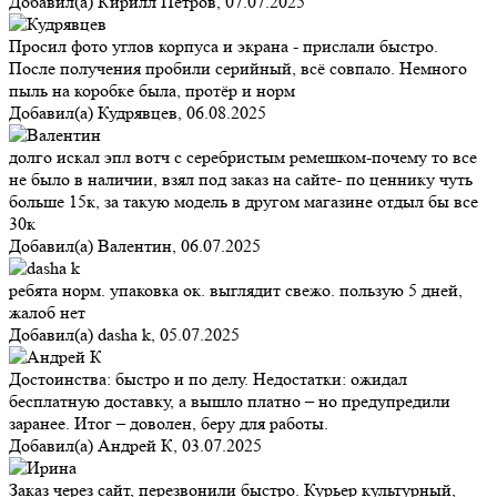
Добавил(а)
Кирилл Петров
,
07.07.2025
Просил фото углов корпуса и экрана - прислали быстро.
После получения пробили серийный, всё совпало. Немного
пыль на коробке была, протёр и норм
Добавил(а)
Кудрявцев
,
06.08.2025
долго искал эпл вотч с серебристым ремешком-почему то все
не было в наличии, взял под заказ на сайте- по ценнику чуть
больше 15к, за такую модель в другом магазине отдыл бы все
30к
Добавил(а)
Валентин
,
06.07.2025
ребята норм. упаковка ок. выглядит свежо. пользую 5 дней,
жалоб нет
Добавил(а)
dasha k
,
05.07.2025
Достоинства: быстро и по делу. Недостатки: ожидал
бесплатную доставку, а вышло платно – но предупредили
заранее. Итог – доволен, беру для работы.
Добавил(а)
Андрей К
,
03.07.2025
Заказ через сайт, перезвонили быстро. Курьер культурный,