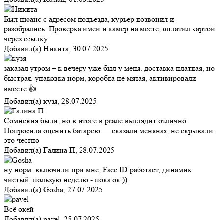
Был нюанс с адресом подъезда, курьер позвонил и
разобрались. Проверка имей и камер на месте, оплатил картой
через ссылку
Добавил(а)
Никита
,
30.07.2025
заказал утром – к вечеру уже был у меня. доставка платная, но
быстрая. упаковка норм, коробка не мятая, активировали
вместе 👍
Добавил(а)
кузя
,
28.07.2025
Сомнения были, но в итоге в реале выглядит отлично.
Попросила оценить батарею — сказали меняная, не скрывали.
это честно
Добавил(а)
Галина П
,
28.07.2025
ну норм. включили при мне, Face ID работает, динамик
чистый. пользую неделю - пока ок ))
Добавил(а)
Gosha
,
27.07.2025
Всё окей
Добавил(а)
pavel
,
25.07.2025