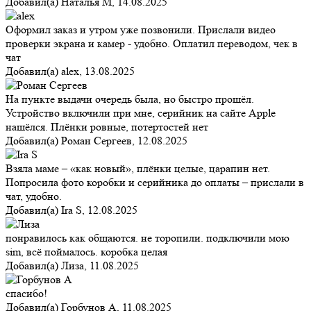
Добавил(а)
Наталья М
,
14.08.2025
Оформил заказ и утром уже позвонили. Прислали видео
проверки экрана и камер - удобно. Оплатил переводом, чек в
чат
Добавил(а)
alex
,
13.08.2025
На пункте выдачи очередь была, но быстро прошёл.
Устройство включили при мне, серийник на сайте Apple
нашёлся. Плёнки ровные, потертостей нет
Добавил(а)
Роман Сергеев
,
12.08.2025
Взяла маме – «как новый», плёнки целые, царапин нет.
Попросила фото коробки и серийника до оплаты – прислали в
чат, удобно.
Добавил(а)
Ira S
,
12.08.2025
понравилось как общаются. не торопили. подключили мою
sim, всё поймалось. коробка целая
Добавил(а)
Лиза
,
11.08.2025
спасибо!
Добавил(а)
Горбунов А
,
11.08.2025