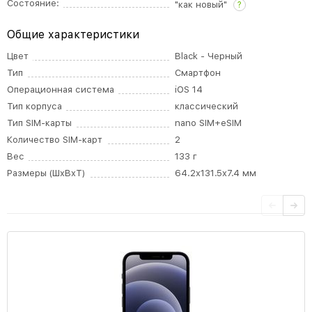
Состояние:
"как новый"
?
Общие характеристики
Цвет
Black - Черный
Тип
Смартфон
Операционная система
iOS 14
Тип корпуса
классический
Тип SIM-карты
nano SIM+eSIM
Количество SIM-карт
2
Вес
133 г
Размеры (ШxВxТ)
64.2x131.5x7.4 мм