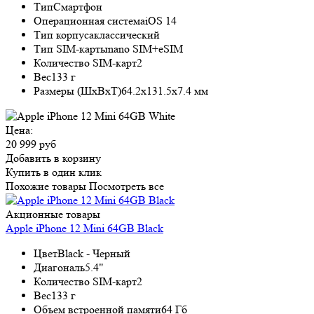
Тип
Смартфон
Операционная система
iOS 14
Тип корпуса
классический
Тип SIM-карты
nano SIM+eSIM
Количество SIM-карт
2
Вес
133 г
Размеры (ШxВxТ)
64.2x131.5x7.4 мм
Цена:
20 999 руб
Добавить в корзину
Купить в один клик
Похожие товары
Посмотреть все
Акционные товары
Apple iPhone 12 Mini 64GB Black
Цвет
Black - Черный
Диагональ
5.4"
Количество SIM-карт
2
Вес
133 г
Объем встроенной памяти
64 Гб