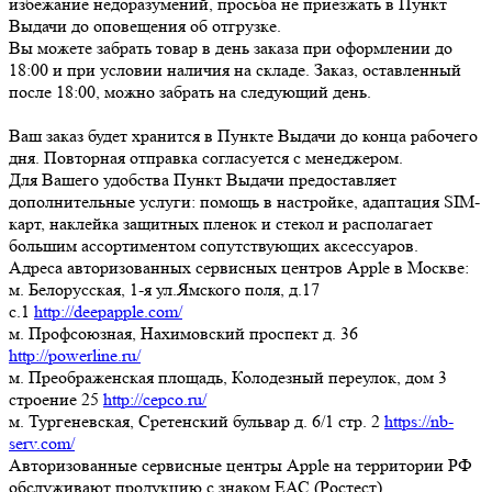
избежание недоразумений, просьба
не приезжать в Пункт
Выдачи до оповещения об отгрузке
.
Вы можете забрать товар
в день заказа при оформлении до
18:00
и при условии наличия на складе. Заказ, оставленный
после 18:00, можно забрать на следующий день.
Ваш заказ будет хранится в Пункте Выдачи до конца рабочего
дня. Повторная отправка согласуется с менеджером.
Для Вашего удобства Пункт Выдачи предоставляет
дополнительные услуги: помощь в настройке, адаптация SIM-
карт, наклейка защитных пленок и стекол и располагает
большим ассортиментом сопутствующих аксессуаров.
Адреса авторизованных сервисных центров Apple в Москве:
м. Белорусская, 1-я ул.Ямского поля, д.17
c.1
http://deepapple.com/
м. Профсоюзная, Нахимовский проспект д. 36
http://powerline.ru/
м. Преображенская площадь, Колодезный переулок, дом 3
строение 25
http://cepco.ru/
м. Тургеневская, Сретенский бульвар д. 6/1 стр. 2
https://nb-
serv.com/
Авторизованные сервисные центры Apple на территории РФ
обслуживают продукцию с знаком ЕАС (Ростест)