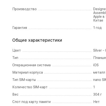
Производство
Designed
Assembl
Apple в
Китае
Гарантия
1 год
Общие характеристики
Цвет
Silver 
Тип
Планше
Операционная система
iOS
Материал корпуса
металл
Тип SIM-карты
nano SI
Количество SIM-карт
1
Вес
304 г
Слот под карту памяти
Нет