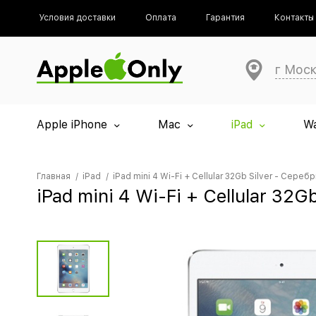
Условия доставки
Оплата
Гарантия
Контакты
г Мос
Apple iPhone
Mac
iPad
W
Главная
iPad
iPad mini 4 Wi-Fi + Cellular 32Gb Silver - Сереб
iPad mini 4 Wi-Fi + Cellular 32