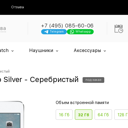
Отзывы
+7 (495) 085-60-06
ква
Telegram
Whatsapp
atch
Наушники
Аксессуары
ристый
Gb Silver - Серебристый
под заказ
Объем встроенной памяти
16 Гб
32 Гб
64 Гб
128 