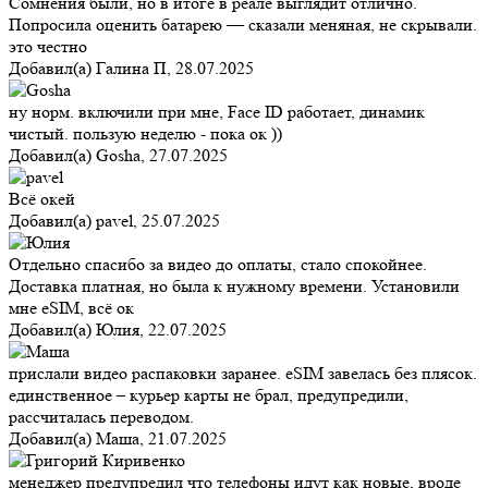
Сомнения были, но в итоге в реале выглядит отлично.
Попросила оценить батарею — сказали меняная, не скрывали.
это честно
Добавил(а)
Галина П
,
28.07.2025
ну норм. включили при мне, Face ID работает, динамик
чистый. пользую неделю - пока ок ))
Добавил(а)
Gosha
,
27.07.2025
Всё окей
Добавил(а)
pavel
,
25.07.2025
Отдельно спасибо за видео до оплаты, стало спокойнее.
Доставка платная, но была к нужному времени. Установили
мне eSIM, всё ок
Добавил(а)
Юлия
,
22.07.2025
прислали видео распаковки заранее. eSIM завелась без плясок.
единственное – курьер карты не брал, предупредили,
рассчиталась переводом.
Добавил(а)
Маша
,
21.07.2025
менеджер предупредил что телефоны идут как новые, вроде