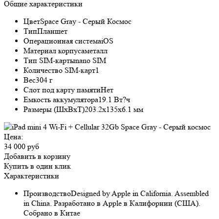
Общие характеристики
Цвет
Space Gray - Серый Космос
Тип
Планшет
Операционная система
iOS
Материал корпуса
металл
Тип SIM-карты
nano SIM
Количество SIM-карт
1
Вес
304 г
Слот под карту памяти
Нет
Емкость аккумулятора
19.1 Вт?ч
Размеры (ШxВxТ)
203.2x135x6.1 мм
Цена:
34 000 руб
Добавить в корзину
Купить в один клик
Характеристики
Производство
Designed by Apple in California. Assembled
in China. Разработано в Apple в Калифорнии (США).
Собрано в Китае