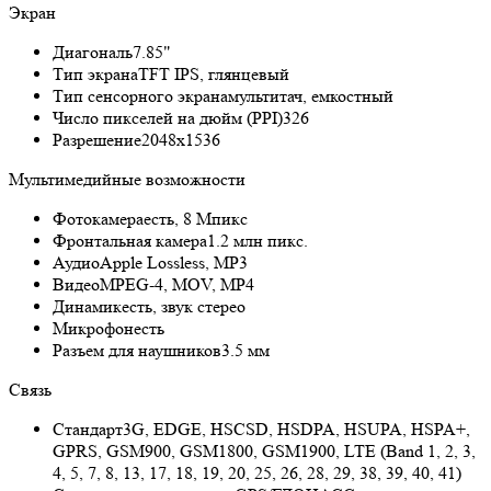
Экран
Диагональ
7.85"
Тип экрана
TFT IPS, глянцевый
Тип сенсорного экрана
мультитач, емкостный
Число пикселей на дюйм (PPI)
326
Разрешение
2048x1536
Мультимедийные возможности
Фотокамера
есть, 8 Мпикс
Фронтальная камера
1.2 млн пикс.
Аудио
Apple Lossless, MP3
Видео
MPEG-4, MOV, MP4
Динамик
есть, звук стерео
Микрофон
есть
Разъем для наушников
3.5 мм
Связь
Стандарт
3G, EDGE, HSCSD, HSDPA, HSUPA, HSPA+,
GPRS, GSM900, GSM1800, GSM1900, LTE (Band 1, 2, 3,
4, 5, 7, 8, 13, 17, 18, 19, 20, 25, 26, 28, 29, 38, 39, 40, 41)