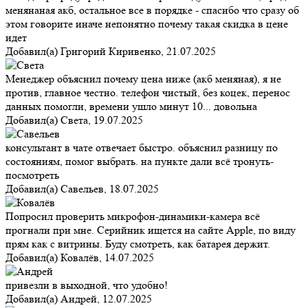
менянаная акб, остальное все в порядке - спасибо что сразу об
этом говорите иначе непонятно почему такая скидка в цене
идет
Добавил(а)
Григорий Киривенко
,
21.07.2025
Менеджер объяснил почему цена ниже (акб меняная), я не
против, главное честно. телефон чистый, без коцек, перенос
данных помогли, времени ушло минут 10... довольна
Добавил(а)
Света
,
19.07.2025
консультант в чате отвечает быстро. объяснил разницу по
состояниям, помог выбрать. на пункте дали всё тронуть-
посмотреть
Добавил(а)
Савельев
,
18.07.2025
Попросил проверить микрофон-динамики-камера всё
прогнали при мне. Серийник ищется на сайте Apple, по виду
прям как с витрины. Буду смотреть, как батарея держит.
Добавил(а)
Ковалёв
,
14.07.2025
привезли в выходной, что удобно!
Добавил(а)
Андрей
,
12.07.2025