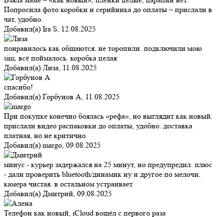
Попросила фото коробки и серийника до оплаты – прислали в
чат, удобно.
Добавил(а)
Ira S
,
12.08.2025
понравилось как общаются. не торопили. подключили мою
sim, всё поймалось. коробка целая
Добавил(а)
Лиза
,
11.08.2025
спасибо!
Добавил(а)
Горбунов А
,
11.08.2025
При покупке конечно боялась «рефа», но выглядит как новый.
прислали видео распаковки до оплаты, удобно. доставка
платная, но не критично.
Добавил(а)
margo
,
09.08.2025
минус - курьер задержался на 25 минут, но предупредил. плюс
- дали проверить bluetooth/динамик ну и другое по мелочи,
камера чистая. в остальном устраивает
Добавил(а)
Дмитрий
,
09.08.2025
Телефон как новый, iCloud вошёл с первого раза