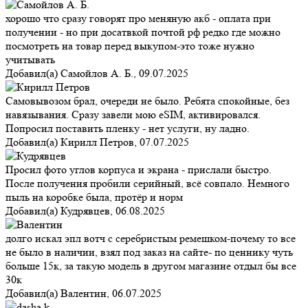
хорошо что сразу говорят про меняную акб - оплата при
получении - но при досатвкой почтой рф редко где можно
посмотреть на товар перед выкупом-это тоже нужно
учитывать
Добавил(а)
Самойлов А. Б.
,
09.07.2025
Самовывозом брал, очереди не было. Ребята спокойные, без
навязывания. Сразу завели мою eSIM, активировался.
Попросил поставить пленку - нет услуги, ну ладно.
Добавил(а)
Кирилл Петров
,
07.07.2025
Просил фото углов корпуса и экрана - прислали быстро.
После получения пробили серийный, всё совпало. Немного
пыль на коробке была, протёр и норм
Добавил(а)
Кудрявцев
,
06.08.2025
долго искал эпл вотч с серебристым ремешком-почему то все
не было в наличии, взял под заказ на сайте- по ценнику чуть
больше 15к, за такую модель в другом магазине отдыл бы все
30к
Добавил(а)
Валентин
,
06.07.2025