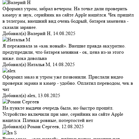
Оформил утром, забрал вечером. На точке дали проверить
камеру и звук, серийник на сайте Apple нашёлся. Чек пришёл
в телеграм, внешний вид очень бодрый, батарея заменена -
сказали заранее.
Добавил(а)
Валерий Н
,
14.08.2025
Я переживала за «как новый». Внешне правда аккуратно.
предупредили, что батарея меняная - ок, цена из-за этого
ниже. пока довольна
Добавил(а)
Наталья М
,
14.08.2025
Оформил заказ и утром уже позвонили. Прислали видео
проверки экрана и камер - удобно. Оплатил переводом, чек в
чат
Добавил(а)
alex
,
13.08.2025
На пункте выдачи очередь была, но быстро прошёл.
Устройство включили при мне, серийник на сайте Apple
нашёлся. Плёнки ровные, потертостей нет
Добавил(а)
Роман Сергеев
,
12.08.2025
Взяла маме – «как новый», плёнки целые, царапин нет.