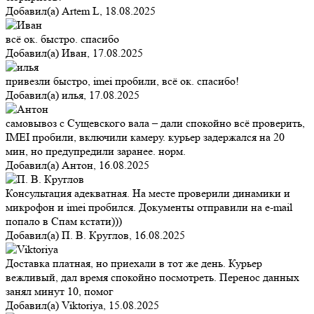
Добавил(а)
Artem L
,
18.08.2025
всё ок. быстро. спасибо
Добавил(а)
Иван
,
17.08.2025
привезли быстро, imei пробили, всё ок. спасибо!
Добавил(а)
илья
,
17.08.2025
самовывоз с Сущевского вала – дали спокойно всё проверить,
IMEI пробили, включили камеру. курьер задержался на 20
мин, но предупредили заранее. норм.
Добавил(а)
Антон
,
16.08.2025
Консультация адекватная. На месте проверили динамики и
микрофон и imei пробился. Документы отправили на e-mail
попало в Спам кстати)))
Добавил(а)
П. В. Круглов
,
16.08.2025
Доставка платная, но приехали в тот же день. Курьер
вежливый, дал время спокойно посмотреть. Перенос данных
занял минут 10, помог
Добавил(а)
Viktoriya
,
15.08.2025