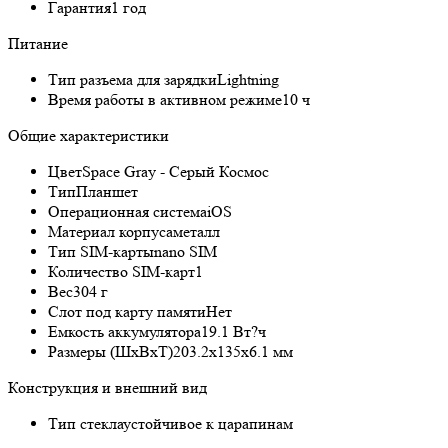
Гарантия
1 год
Питание
Тип разъема для зарядки
Lightning
Время работы в активном режиме
10 ч
Общие характеристики
Цвет
Space Gray - Серый Космос
Тип
Планшет
Операционная система
iOS
Материал корпуса
металл
Тип SIM-карты
nano SIM
Количество SIM-карт
1
Вес
304 г
Слот под карту памяти
Нет
Емкость аккумулятора
19.1 Вт?ч
Размеры (ШxВxТ)
203.2x135x6.1 мм
Конструкция и внешний вид
Тип стекла
устойчивое к царапинам