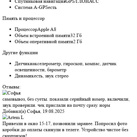
Спутниковая навигация
GPS/ГЛОНАСС
Cистема A-GPS
есть
Память и процессор
Процессор
Apple A8
Объем встроенной памяти
32 Гб
Объем оперативной памяти
2 Гб
Другие функции
Датчики
акселерометр, гироскоп, компас, датчик
освещенности, барометр
Динамик
есть, звук стерео
Отзывы:
самовывоз, без суеты. показали серийный номер, включили,
звук проверили. чек прислали на почту сразу. норм
Добавил(а)
Софья
,
19.08.2025
Привезли в окно 15-17, позвонили заранее. Попросил фото
коробки до оплаты скинули в телеге. Устройство чистое без
сюрпризов!