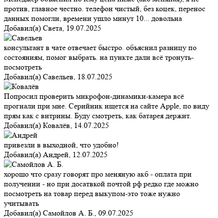
против, главное честно. телефон чистый, без коцек, перенос
данных помогли, времени ушло минут 10... довольна
Добавил(а)
Света
,
19.07.2025
консультант в чате отвечает быстро. объяснил разницу по
состояниям, помог выбрать. на пункте дали всё тронуть-
посмотреть
Добавил(а)
Савельев
,
18.07.2025
Попросил проверить микрофон-динамики-камера всё
прогнали при мне. Серийник ищется на сайте Apple, по виду
прям как с витрины. Буду смотреть, как батарея держит.
Добавил(а)
Ковалёв
,
14.07.2025
привезли в выходной, что удобно!
Добавил(а)
Андрей
,
12.07.2025
хорошо что сразу говорят про меняную акб - оплата при
получении - но при досатвкой почтой рф редко где можно
посмотреть на товар перед выкупом-это тоже нужно
учитывать
Добавил(а)
Самойлов А. Б.
,
09.07.2025