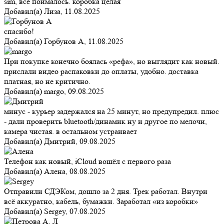
sim, всё поймалось. коробка целая
Добавил(а)
Лиза
,
11.08.2025
спасибо!
Добавил(а)
Горбунов А
,
11.08.2025
При покупке конечно боялась «рефа», но выглядит как новый.
прислали видео распаковки до оплаты, удобно. доставка
платная, но не критично.
Добавил(а)
margo
,
09.08.2025
минус - курьер задержался на 25 минут, но предупредил. плюс
- дали проверить bluetooth/динамик ну и другое по мелочи,
камера чистая. в остальном устраивает
Добавил(а)
Дмитрий
,
09.08.2025
Телефон как новый, iCloud вошёл с первого раза
Добавил(а)
Алена
,
08.08.2025
Отправили СДЭКом, дошло за 2 дня. Трек работал. Внутри
всё аккуратно, кабель, бумажки. Заработал «из коробки»
Добавил(а)
Sergey
,
07.08.2025