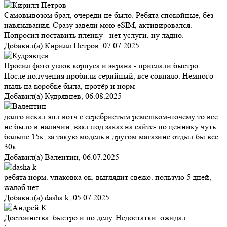
Самовывозом брал, очереди не было. Ребята спокойные, без
навязывания. Сразу завели мою eSIM, активировался.
Попросил поставить пленку - нет услуги, ну ладно.
Добавил(а)
Кирилл Петров
,
07.07.2025
Просил фото углов корпуса и экрана - прислали быстро.
После получения пробили серийный, всё совпало. Немного
пыль на коробке была, протёр и норм
Добавил(а)
Кудрявцев
,
06.08.2025
долго искал эпл вотч с серебристым ремешком-почему то все
не было в наличии, взял под заказ на сайте- по ценнику чуть
больше 15к, за такую модель в другом магазине отдыл бы все
30к
Добавил(а)
Валентин
,
06.07.2025
ребята норм. упаковка ок. выглядит свежо. пользую 5 дней,
жалоб нет
Добавил(а)
dasha k
,
05.07.2025
Достоинства: быстро и по делу. Недостатки: ожидал