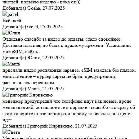
чистый. пользую неделю - пока ок ))
Добавил(а)
Gosha
,
27.07.2025
Всё окей
Добавил(а)
pavel
,
25.07.2025
Отдельно спасибо за видео до оплаты, стало спокойнее.
Доставка платная, но была к нужному времени. Установили
мне eSIM, всё ок
Добавил(а)
Юлия
,
22.07.2025
прислали видео распаковки заранее. eSIM завелась без плясок.
единственное – курьер карты не брал, предупредили,
рассчиталась переводом.
Добавил(а)
Маша
,
21.07.2025
менеджер предупредил что телефоны идут как новые, вроде
менянаная акб, остальное все в порядке - спасибо что сразу об
этом говорите иначе непонятно почему такая скидка в цене
идет
Добавил(а)
Григорий Киривенко
,
21.07.2025
Менеджер объяснил почему цена ниже (акб меняная), я не