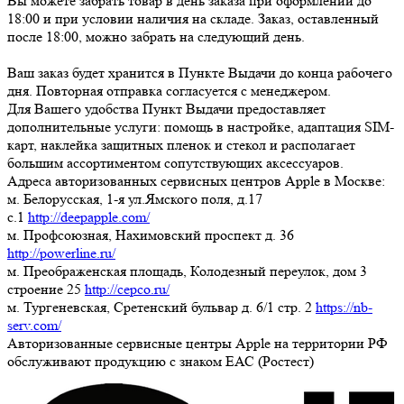
Вы можете забрать товар
в день заказа при оформлении до
18:00
и при условии наличия на складе. Заказ, оставленный
после 18:00, можно забрать на следующий день.
Ваш заказ будет хранится в Пункте Выдачи до конца рабочего
дня. Повторная отправка согласуется с менеджером.
Для Вашего удобства Пункт Выдачи предоставляет
дополнительные услуги: помощь в настройке, адаптация SIM-
карт, наклейка защитных пленок и стекол и располагает
большим ассортиментом сопутствующих аксессуаров.
Адреса авторизованных сервисных центров Apple в Москве:
м. Белорусская, 1-я ул.Ямского поля, д.17
c.1
http://deepapple.com/
м. Профсоюзная, Нахимовский проспект д. 36
http://powerline.ru/
м. Преображенская площадь, Колодезный переулок, дом 3
строение 25
http://cepco.ru/
м. Тургеневская, Сретенский бульвар д. 6/1 стр. 2
https://nb-
serv.com/
Авторизованные сервисные центры Apple на территории РФ
обслуживают продукцию с знаком ЕАС (Ростест)