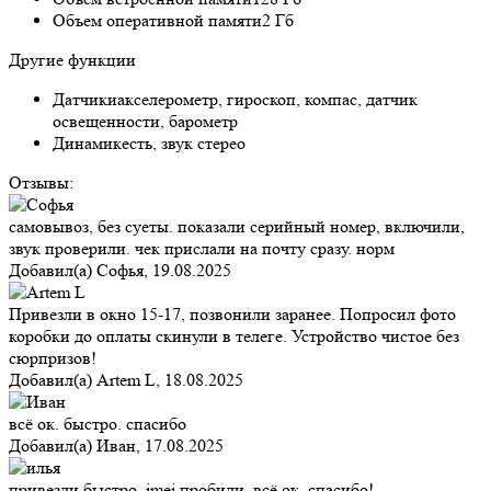
Объем оперативной памяти
2 Гб
Другие функции
Датчики
акселерометр, гироскоп, компас, датчик
освещенности, барометр
Динамик
есть, звук стерео
Отзывы:
самовывоз, без суеты. показали серийный номер, включили,
звук проверили. чек прислали на почту сразу. норм
Добавил(а)
Софья
,
19.08.2025
Привезли в окно 15-17, позвонили заранее. Попросил фото
коробки до оплаты скинули в телеге. Устройство чистое без
сюрпризов!
Добавил(а)
Artem L
,
18.08.2025
всё ок. быстро. спасибо
Добавил(а)
Иван
,
17.08.2025
привезли быстро, imei пробили, всё ок. спасибо!