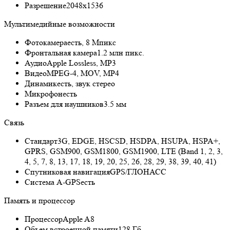
Разрешение
2048x1536
Мультимедийные возможности
Фотокамера
есть, 8 Мпикс
Фронтальная камера
1.2 млн пикс.
Аудио
Apple Lossless, MP3
Видео
MPEG-4, MOV, MP4
Динамик
есть, звук стерео
Микрофон
есть
Разъем для наушников
3.5 мм
Связь
Стандарт
3G, EDGE, HSCSD, HSDPA, HSUPA, HSPA+,
GPRS, GSM900, GSM1800, GSM1900, LTE (Band 1, 2, 3,
4, 5, 7, 8, 13, 17, 18, 19, 20, 25, 26, 28, 29, 38, 39, 40, 41)
Спутниковая навигация
GPS/ГЛОНАСС
Cистема A-GPS
есть
Память и процессор
Процессор
Apple A8
Объем встроенной памяти
128 Гб