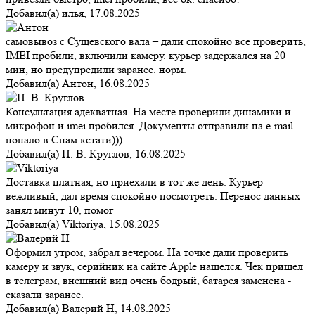
Добавил(а)
илья
,
17.08.2025
самовывоз с Сущевского вала – дали спокойно всё проверить,
IMEI пробили, включили камеру. курьер задержался на 20
мин, но предупредили заранее. норм.
Добавил(а)
Антон
,
16.08.2025
Консультация адекватная. На месте проверили динамики и
микрофон и imei пробился. Документы отправили на e-mail
попало в Спам кстати)))
Добавил(а)
П. В. Круглов
,
16.08.2025
Доставка платная, но приехали в тот же день. Курьер
вежливый, дал время спокойно посмотреть. Перенос данных
занял минут 10, помог
Добавил(а)
Viktoriya
,
15.08.2025
Оформил утром, забрал вечером. На точке дали проверить
камеру и звук, серийник на сайте Apple нашёлся. Чек пришёл
в телеграм, внешний вид очень бодрый, батарея заменена -
сказали заранее.
Добавил(а)
Валерий Н
,
14.08.2025