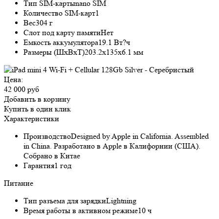
Тип SIM-карты
nano SIM
Количество SIM-карт
1
Вес
304 г
Слот под карту памяти
Нет
Емкость аккумулятора
19.1 Вт?ч
Размеры (ШxВxТ)
203.2x135x6.1 мм
Цена:
42 000 руб
Добавить в корзину
Купить в один клик
Характеристики
Производство
Designed by Apple in California. Assembled
in China. Разработано в Apple в Калифорнии (США).
Собрано в Китае
Гарантия
1 год
Питание
Тип разъема для зарядки
Lightning
Время работы в активном режиме
10 ч