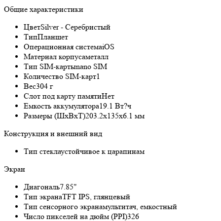
Общие характеристики
Цвет
Silver - Серебристый
Тип
Планшет
Операционная система
iOS
Материал корпуса
металл
Тип SIM-карты
nano SIM
Количество SIM-карт
1
Вес
304 г
Слот под карту памяти
Нет
Емкость аккумулятора
19.1 Вт?ч
Размеры (ШxВxТ)
203.2x135x6.1 мм
Конструкция и внешний вид
Тип стекла
устойчивое к царапинам
Экран
Диагональ
7.85"
Тип экрана
TFT IPS, глянцевый
Тип сенсорного экрана
мультитач, емкостный
Число пикселей на дюйм (PPI)
326