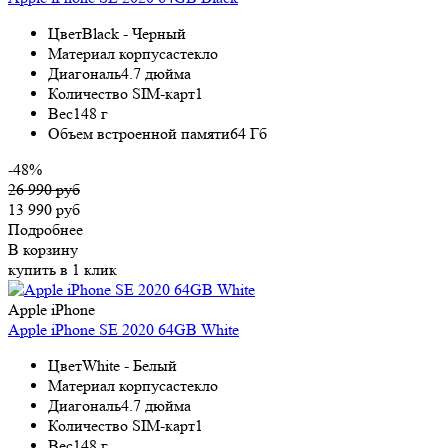
Цвет
Black - Черный
Материал корпуса
стекло
Диагональ
4.7 дюйма
Количество SIM-карт
1
Вес
148 г
Объем встроенной памяти
64 Гб
-48%
26 990 руб
13 990 руб
Подробнее
В корзину
купить в 1 клик
Apple iPhone
Apple iPhone SE 2020 64GB White
Цвет
White - Белый
Материал корпуса
стекло
Диагональ
4.7 дюйма
Количество SIM-карт
1
Вес
148 г