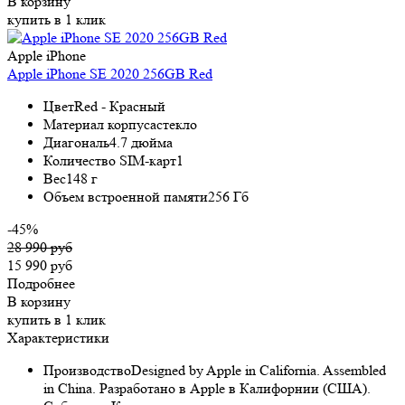
В корзину
купить в 1 клик
Apple iPhone
Apple iPhone SE 2020 256GB Red
Цвет
Red - Красный
Материал корпуса
стекло
Диагональ
4.7 дюйма
Количество SIM-карт
1
Вес
148 г
Объем встроенной памяти
256 Гб
-45%
28 990 руб
15 990 руб
Подробнее
В корзину
купить в 1 клик
Характеристики
Производство
Designed by Apple in California. Assembled
in China. Разработано в Apple в Калифорнии (США).