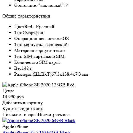
Состояние:
"как новый"
?
Общие характеристики
Цвет
Red - Красный
Тип
Смартфон
Операционная система
iOS
Тип корпуса
классический
Материал корпуса
стекло
Тип SIM-карты
nano SIM
Количество SIM-карт
1
Вес
148 г
Размеры (ШxВxТ)
67.3x138.4x7.3 мм
Цена:
14 990 руб
Добавить в корзину
Купить в один клик
Похожие товары
Посмотреть все
Apple iPhone
Apple iPhone SE 2020 64GB Black