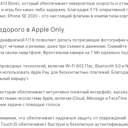
3 Bionic, который обеспечивает невероятную скорость и отзыв
и игры без каких-либо задержек. Благодаря 3 ГБ оперативной
о. iPhone SE 2020 – это настоящий флагман в компактном корп
едорого в Apple Only
и диафрагмой F/1.8 позволяет делать потрясающие фотографии 
ут четкими и резкими, даже при съемке в движении. Снимайте
на своем смартфоне. Фронтальная камера на 7 Мп идеально по
оводных технологий, включая Wi-Fi 802.11ac, Bluetooth 5.0 и
и использовать Apple Pay для бесконтактных платежей. Благо
ьный маршрут.
, которая обеспечивает интуитивно понятный интерфейс, высок
ствами экосистемы Apple, включая iCloud, iMessage и FaceTi
ные задачи с помощью голоса.
 алюминия, что обеспечивает надежную защиту от повреждений.
. Touch ID обеспечивает быструю и безопасную аутентификацию