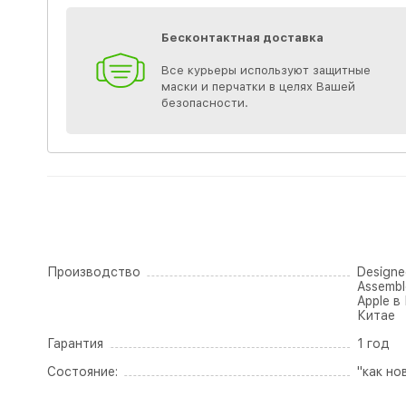
Бесконтактная доставка
Все курьеры используют защитные
маски и перчатки в целях Вашей
безопасности.
Производство
Designed
Assembl
Apple в
Китае
Гарантия
1 год
Состояние:
"как но