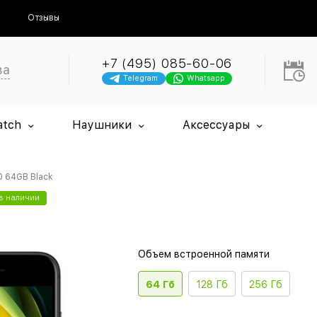
Отзывы
+7 (495) 085-60-06
ва
Telegram
Whatsapp
atch
Наушники
Аксессуары
0 64GB Black
 в наличии
Объем встроенной памяти
64 Гб
128 Гб
256 Гб