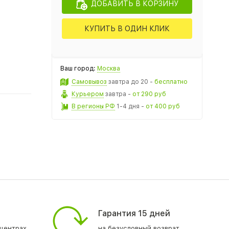
ДОБАВИТЬ В КОРЗИНУ
КУПИТЬ В ОДИН КЛИК
Ваш город:
Москва
Самовывоз
завтра
до 20 -
бесплатно
Курьером
завтра
-
от 290 руб
В регионы РФ
1-4 дня
-
от 400 руб
Гарантия 15 дней
центрах
на безусловный возврат