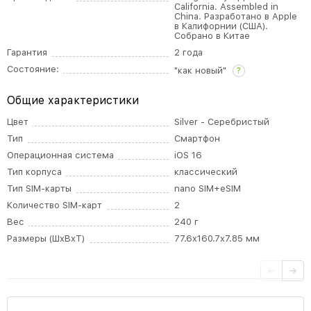
California. Assembled in
China. Разработано в Apple
в Калифорнии (США).
Собрано в Китае
Гарантия
2 года
Состояние:
"как новый"
?
Общие характеристики
Цвет
Silver - Серебристый
Тип
Смартфон
Операционная система
iOS 16
Тип корпуса
классический
Тип SIM-карты
nano SIM+eSIM
Количество SIM-карт
2
Вес
240 г
Размеры (ШxВxТ)
77.6x160.7x7.85 мм