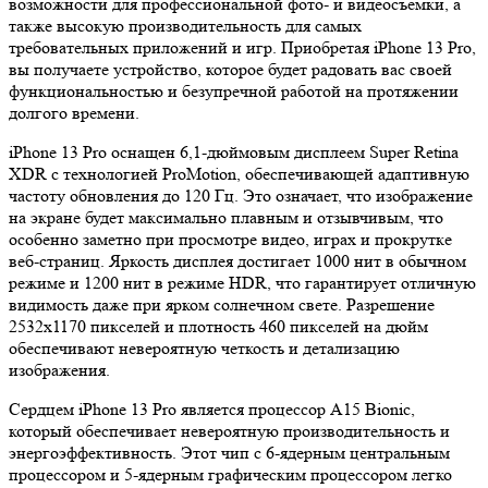
возможности для профессиональной фото- и видеосъемки, а
также высокую производительность для самых
требовательных приложений и игр. Приобретая iPhone 13 Pro,
вы получаете устройство, которое будет радовать вас своей
функциональностью и безупречной работой на протяжении
долгого времени.
iPhone 13 Pro оснащен 6,1-дюймовым дисплеем Super Retina
XDR с технологией ProMotion, обеспечивающей адаптивную
частоту обновления до 120 Гц. Это означает, что изображение
на экране будет максимально плавным и отзывчивым, что
особенно заметно при просмотре видео, играх и прокрутке
веб-страниц. Яркость дисплея достигает 1000 нит в обычном
режиме и 1200 нит в режиме HDR, что гарантирует отличную
видимость даже при ярком солнечном свете. Разрешение
2532x1170 пикселей и плотность 460 пикселей на дюйм
обеспечивают невероятную четкость и детализацию
изображения.
Сердцем iPhone 13 Pro является процессор A15 Bionic,
который обеспечивает невероятную производительность и
энергоэффективность. Этот чип с 6-ядерным центральным
процессором и 5-ядерным графическим процессором легко