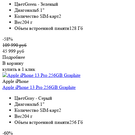
Цвет
Green - Зеленый
Диагональ
6.1"
Количество SIM-карт
2
Вес
204 г
Объем встроенной памяти
128 Гб
-58%
109 990 руб
45 999 руб
Подробнее
В корзину
купить в 1 клик
Apple iPhone
Apple iPhone 13 Pro 256GB Graphite
Цвет
Gray - Серый
Диагональ
6.1"
Количество SIM-карт
2
Вес
204 г
Объем встроенной памяти
256 Гб
-60%