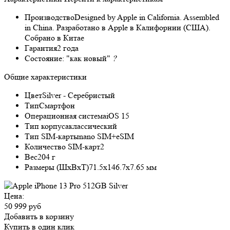
Производство
Designed by Apple in California. Assembled
in China. Разработано в Apple в Калифорнии (США).
Собрано в Китае
Гарантия
2 года
Состояние:
"как новый"
?
Общие характеристики
Цвет
Silver - Серебристый
Тип
Смартфон
Операционная система
iOS 15
Тип корпуса
классический
Тип SIM-карты
nano SIM+eSIM
Количество SIM-карт
2
Вес
204 г
Размеры (ШxВxТ)
71.5x146.7x7.65 мм
Цена:
50 999 руб
Добавить в корзину
Купить в один клик