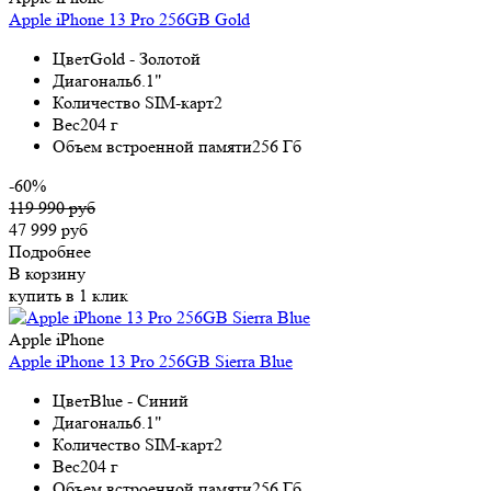
Apple iPhone 13 Pro 256GB Gold
Цвет
Gold - Золотой
Диагональ
6.1"
Количество SIM-карт
2
Вес
204 г
Объем встроенной памяти
256 Гб
-60%
119 990 руб
47 999 руб
Подробнее
В корзину
купить в 1 клик
Apple iPhone
Apple iPhone 13 Pro 256GB Sierra Blue
Цвет
Blue - Синий
Диагональ
6.1"
Количество SIM-карт
2
Вес
204 г
Объем встроенной памяти
256 Гб