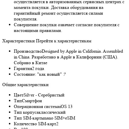
осуществляется в авторизованных сервисных центрах с
момента покупки. Доставка оборудования на
гарантийный ремонт осуществляется силами
покупателя.
Совершение покупки означает согласие покупателя с
настоящими правилами.
Характеристики
Перейти к характеристикам
Производство
Designed by Apple in California. Assembled
in China. Разработано в Apple в Калифорнии (США).
Собрано в Китае
Гарантия
2 года
Состояние:
"как новый"
?
Общие характеристики
Цвет
Silver - Серебристый
Тип
Смартфон
Операционная система
iOS 13
Тип корпуса
классический
Тип SIM-карты
nano SIM+eSIM
Количество SIM-карт
2