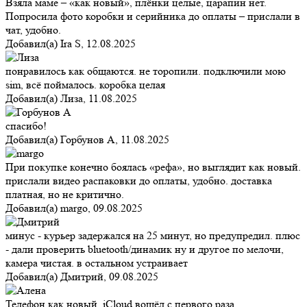
Взяла маме – «как новый», плёнки целые, царапин нет.
Попросила фото коробки и серийника до оплаты – прислали в
чат, удобно.
Добавил(а)
Ira S
,
12.08.2025
понравилось как общаются. не торопили. подключили мою
sim, всё поймалось. коробка целая
Добавил(а)
Лиза
,
11.08.2025
спасибо!
Добавил(а)
Горбунов А
,
11.08.2025
При покупке конечно боялась «рефа», но выглядит как новый.
прислали видео распаковки до оплаты, удобно. доставка
платная, но не критично.
Добавил(а)
margo
,
09.08.2025
минус - курьер задержался на 25 минут, но предупредил. плюс
- дали проверить bluetooth/динамик ну и другое по мелочи,
камера чистая. в остальном устраивает
Добавил(а)
Дмитрий
,
09.08.2025
Телефон как новый, iCloud вошёл с первого раза