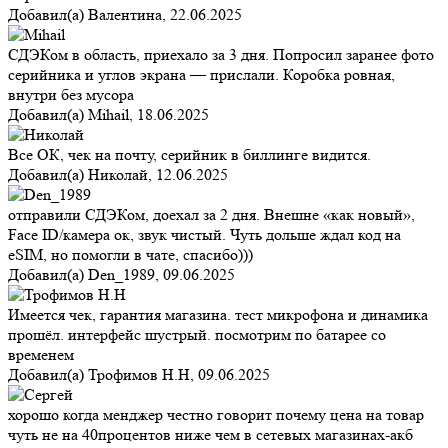
Добавил(а)
Валентина
,
22.06.2025
СДЭКом в область, приехало за 3 дня. Попросил заранее фото
серийника и углов экрана — прислали. Коробка ровная,
внутри без мусора
Добавил(а)
Mihail
,
18.06.2025
Все ОК, чек на почту, серийник в биллинге видится.
Добавил(а)
Николай
,
12.06.2025
отправили СДЭКом, доехал за 2 дня. Внешне «как новый»,
Face ID/камера ок, звук чистый. Чуть дольше ждал код на
eSIM, но помогли в чате, спасибо)))
Добавил(а)
Den_1989
,
09.06.2025
Имеется чек, гарантия магазина. тест микрофона и динамика
прошёл. интерфейс шустрый. посмотрим по батарее со
временем
Добавил(а)
Трофимов Н.Н
,
09.06.2025
хорошо когда менджер честно говорит почему цена на товар
чуть не на 40процентов ниже чем в сетевых магазинах-акб