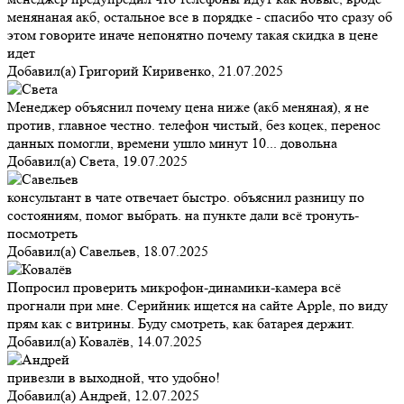
менянаная акб, остальное все в порядке - спасибо что сразу об
этом говорите иначе непонятно почему такая скидка в цене
идет
Добавил(а)
Григорий Киривенко
,
21.07.2025
Менеджер объяснил почему цена ниже (акб меняная), я не
против, главное честно. телефон чистый, без коцек, перенос
данных помогли, времени ушло минут 10... довольна
Добавил(а)
Света
,
19.07.2025
консультант в чате отвечает быстро. объяснил разницу по
состояниям, помог выбрать. на пункте дали всё тронуть-
посмотреть
Добавил(а)
Савельев
,
18.07.2025
Попросил проверить микрофон-динамики-камера всё
прогнали при мне. Серийник ищется на сайте Apple, по виду
прям как с витрины. Буду смотреть, как батарея держит.
Добавил(а)
Ковалёв
,
14.07.2025
привезли в выходной, что удобно!
Добавил(а)
Андрей
,
12.07.2025