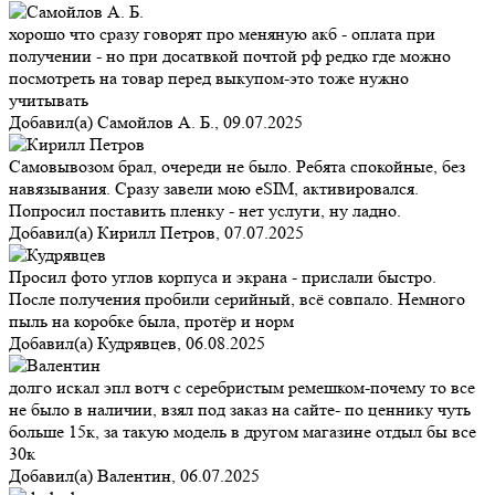
хорошо что сразу говорят про меняную акб - оплата при
получении - но при досатвкой почтой рф редко где можно
посмотреть на товар перед выкупом-это тоже нужно
учитывать
Добавил(а)
Самойлов А. Б.
,
09.07.2025
Самовывозом брал, очереди не было. Ребята спокойные, без
навязывания. Сразу завели мою eSIM, активировался.
Попросил поставить пленку - нет услуги, ну ладно.
Добавил(а)
Кирилл Петров
,
07.07.2025
Просил фото углов корпуса и экрана - прислали быстро.
После получения пробили серийный, всё совпало. Немного
пыль на коробке была, протёр и норм
Добавил(а)
Кудрявцев
,
06.08.2025
долго искал эпл вотч с серебристым ремешком-почему то все
не было в наличии, взял под заказ на сайте- по ценнику чуть
больше 15к, за такую модель в другом магазине отдыл бы все
30к
Добавил(а)
Валентин
,
06.07.2025