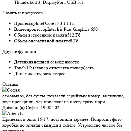
Thunderbolt 3, DisplayPort, USB 3.1,
Память и процессор
Процессор
Intel Core i5 3.1 ГГц
Видеопроцессор
Intel Iris Plus Graphics 650
Объем встроенной памяти
512 Гб
Объем оперативной памяти
8 Гб
Другие функции
Датчики
внешней освещённости
Touch ID (сканер отпечатка пальца)
есть
Динамик
есть, звук стерео
Отзывы:
самовывоз, без суеты. показали серийный номер, включили,
звук проверили. чек прислали на почту сразу. норм
Добавил(а)
Софья
,
19.08.2025
Привезли в окно 15-17, позвонили заранее. Попросил фото
коробки до оплаты скинули в телеге. Устройство чистое без
сюрпризов!