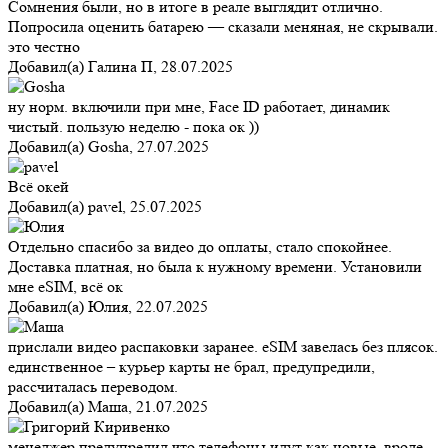
Сомнения были, но в итоге в реале выглядит отлично.
Попросила оценить батарею — сказали меняная, не скрывали.
это честно
Добавил(а)
Галина П
,
28.07.2025
ну норм. включили при мне, Face ID работает, динамик
чистый. пользую неделю - пока ок ))
Добавил(а)
Gosha
,
27.07.2025
Всё окей
Добавил(а)
pavel
,
25.07.2025
Отдельно спасибо за видео до оплаты, стало спокойнее.
Доставка платная, но была к нужному времени. Установили
мне eSIM, всё ок
Добавил(а)
Юлия
,
22.07.2025
прислали видео распаковки заранее. eSIM завелась без плясок.
единственное – курьер карты не брал, предупредили,
рассчиталась переводом.
Добавил(а)
Маша
,
21.07.2025
менеджер предупредил что телефоны идут как новые, вроде