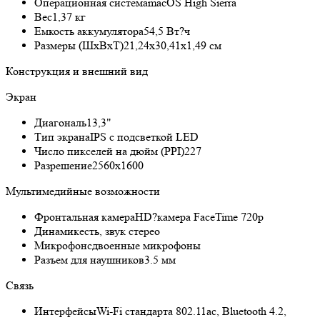
Операционная система
macOS High Sierra
Вес
1,37 кг
Емкость аккумулятора
54,5 Вт?ч
Размеры (ШxВxТ)
21,24х30,41х1,49 см
Конструкция и внешний вид
Экран
Диагональ
13,3"
Тип экрана
IPS с подсветкой LED
Число пикселей на дюйм (PPI)
227
Разрешение
2560х1600
Мультимедийные возможности
Фронтальная камера
HD?камера FaceTime 720p
Динамик
есть, звук стерео
Микрофон
сдвоенные микрофоны
Разъем для наушников
3.5 мм
Связь
Интерфейсы
Wi-Fi стандарта 802.11ac, Bluetooth 4.2,