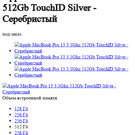
512Gb TouchID Silver -
Серебристый
под заказ
Объем встроенной памяти
128 Гб
256 Гб
256 Гб
512 Гб
256 Гб