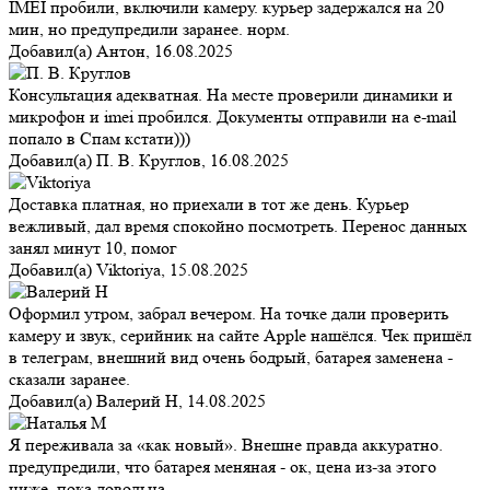
IMEI пробили, включили камеру. курьер задержался на 20
мин, но предупредили заранее. норм.
Добавил(а)
Антон
,
16.08.2025
Консультация адекватная. На месте проверили динамики и
микрофон и imei пробился. Документы отправили на e-mail
попало в Спам кстати)))
Добавил(а)
П. В. Круглов
,
16.08.2025
Доставка платная, но приехали в тот же день. Курьер
вежливый, дал время спокойно посмотреть. Перенос данных
занял минут 10, помог
Добавил(а)
Viktoriya
,
15.08.2025
Оформил утром, забрал вечером. На точке дали проверить
камеру и звук, серийник на сайте Apple нашёлся. Чек пришёл
в телеграм, внешний вид очень бодрый, батарея заменена -
сказали заранее.
Добавил(а)
Валерий Н
,
14.08.2025
Я переживала за «как новый». Внешне правда аккуратно.
предупредили, что батарея меняная - ок, цена из-за этого
ниже. пока довольна