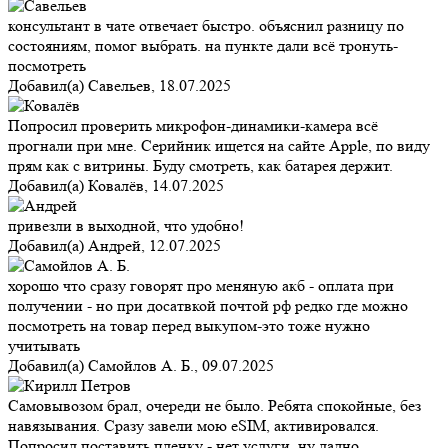
консультант в чате отвечает быстро. объяснил разницу по
состояниям, помог выбрать. на пункте дали всё тронуть-
посмотреть
Добавил(а)
Савельев
,
18.07.2025
Попросил проверить микрофон-динамики-камера всё
прогнали при мне. Серийник ищется на сайте Apple, по виду
прям как с витрины. Буду смотреть, как батарея держит.
Добавил(а)
Ковалёв
,
14.07.2025
привезли в выходной, что удобно!
Добавил(а)
Андрей
,
12.07.2025
хорошо что сразу говорят про меняную акб - оплата при
получении - но при досатвкой почтой рф редко где можно
посмотреть на товар перед выкупом-это тоже нужно
учитывать
Добавил(а)
Самойлов А. Б.
,
09.07.2025
Самовывозом брал, очереди не было. Ребята спокойные, без
навязывания. Сразу завели мою eSIM, активировался.
Попросил поставить пленку - нет услуги, ну ладно.