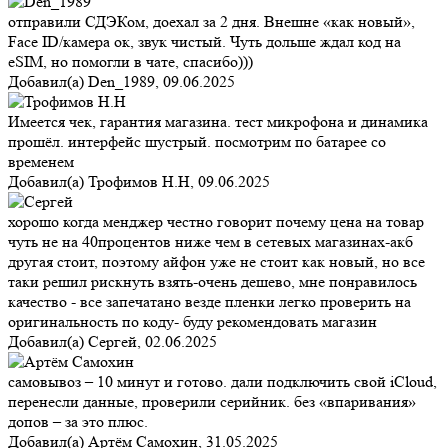
отправили СДЭКом, доехал за 2 дня. Внешне «как новый»,
Face ID/камера ок, звук чистый. Чуть дольше ждал код на
eSIM, но помогли в чате, спасибо)))
Добавил(а)
Den_1989
,
09.06.2025
Имеется чек, гарантия магазина. тест микрофона и динамика
прошёл. интерфейс шустрый. посмотрим по батарее со
временем
Добавил(а)
Трофимов Н.Н
,
09.06.2025
хорошо когда менджер честно говорит почему цена на товар
чуть не на 40процентов ниже чем в сетевых магазинах-акб
другая стоит, поэтому айфон уже не стоит как новый, но все
таки решил рискнуть взять-очень дешево, мне понравилось
качество - все запечатано везде пленки легко проверить на
оригинальность по коду- буду рекомендовать магазин
Добавил(а)
Сергей
,
02.06.2025
самовывоз – 10 минут и готово. дали подключить свой iCloud,
перенесли данные, проверили серийник. без «впаривания»
допов – за это плюс.
Добавил(а)
Артём Самохин
,
31.05.2025