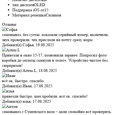
тип дисплея
OLED
Поддержка iOS от
15
Материал ремешка
Силикон
Отзывы:
самовывоз, без суеты. показали серийный номер, включили,
звук проверили. чек прислали на почту сразу. норм
Добавил(а)
Софья
,
19.08.2025
Привезли в окно 15-17, позвонили заранее. Попросил фото
коробки до оплаты скинули в телеге. Устройство чистое без
сюрпризов!
Добавил(а)
Artem L
,
18.08.2025
всё ок. быстро. спасибо
Добавил(а)
Иван
,
17.08.2025
привезли быстро, imei пробили, всё ок. спасибо!
Добавил(а)
илья
,
17.08.2025
самовывоз с Сущевского вала – дали спокойно всё проверить,