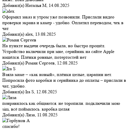
Добавил(а)
Наталья М
,
14.08.2025
Оформил заказ и утром уже позвонили. Прислали видео
проверки экрана и камер - удобно. Оплатил переводом, чек в
чат
Добавил(а)
alex
,
13.08.2025
На пункте выдачи очередь была, но быстро прошёл.
Устройство включили при мне, серийник на сайте Apple
нашёлся. Плёнки ровные, потертостей нет
Добавил(а)
Роман Сергеев
,
12.08.2025
Взяла маме – «как новый», плёнки целые, царапин нет.
Попросила фото коробки и серийника до оплаты – прислали в
чат, удобно.
Добавил(а)
Ira S
,
12.08.2025
понравилось как общаются. не торопили. подключили мою
sim, всё поймалось. коробка целая
Добавил(а)
Лиза
,
11.08.2025
спасибо!