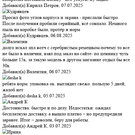
Добавил(а)
Кирилл Петров
,
07.07.2025
Просил фото углов корпуса и экрана - прислали быстро.
После получения пробили серийный, всё совпало. Немного
пыль на коробке была, протёр и норм
Добавил(а)
Кудрявцев
,
06.08.2025
долго искал эпл вотч с серебристым ремешком-почему то все
не было в наличии, взял под заказ на сайте- по ценнику чуть
больше 15к, за такую модель в другом магазине отдыл бы все
30к
Добавил(а)
Валентин
,
06.07.2025
ребята норм. упаковка ок. выглядит свежо. пользую 5 дней,
жалоб нет
Добавил(а)
dasha k
,
05.07.2025
Достоинства: быстро и по делу. Недостатки: ожидал
бесплатную доставку, а вышло платно – но предупредили
заранее. Итог – доволен, беру для работы.
Добавил(а)
Андрей К
,
03.07.2025