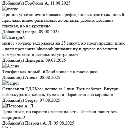
Добавил(а)
Горбунов А
,
11.08.2025
При покупке конечно боялась «рефа», но выглядит как новый.
прислали видео распаковки до оплаты, удобно. доставка
платная, но не критично.
Добавил(а)
margo
,
09.08.2025
минус - курьер задержался на 25 минут, но предупредил. плюс
- дали проверить bluetooth/динамик ну и другое по мелочи,
камера чистая. в остальном устраивает
Добавил(а)
Дмитрий
,
09.08.2025
Телефон как новый, iCloud вошёл с первого раза
Добавил(а)
Алена
,
08.08.2025
Отправили СДЭКом, дошло за 2 дня. Трек работал. Внутри
всё аккуратно, кабель, бумажки. Заработал «из коробки»
Добавил(а)
Sergey
,
07.08.2025
Цена ниже, но гарантия магазина есть. Телефон пашет без
сюрпризов!!
Добавил(а)
Петрова А. Л
,
05.08.2025