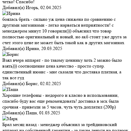
четко! Спасибо!
Добавил(а)
Игорь
,
02.04.2025
боялась брать - сильно уж цена снижена по сравнению с
другими магазинами - легко нарваться неприятности! с
менеджером минут 10 говорили))) объяснил что товар
полностью оригинальный и новый, но акб стоит уже друга за
счет этого цене не может быть такой как в других магазинах
Добавил(а)
Ирина
,
20.03.2025
Взял вчера аппарат - по такому ценнику хоть 2 можно было
взять))) соотношение цена качество - просто супер.
единственный нюанс - мне сказали что доставка платная, а
так все гуд
Добавил(а)
Борис
,
02.02.2025
Хорошие телефоны - недорого и класно в использовании,
спасибо буду вас еще рекомендовать! доставка в мск была
срочная - привезли за 5 часов, чуть чуть доплатил (200р)
Добавил(а)
Паша
,
01.03.2025
Брал месяц назад - менеджер объяснил за трейдиновский
аппарат на собственной гарантии - за такие деньги на подарок