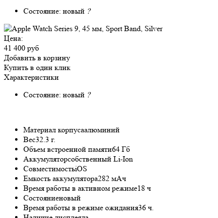
Состояние:
новый
?
Цена:
41 400 руб
Добавить в корзину
Купить в один клик
Характеристики
Состояние:
новый
?
Материал корпуса
алюминий
Вес
32.3 г.
Объем встроенной памяти
64 Гб
Аккумулятор
собственный Li-Ion
Совместимость
iOS
Емкость аккумулятора
282 мАч
Время работы в активном режиме
18 ч
Состояние
новый
Время работы в режиме ожидания
36 ч.
Наличие дисплея
да