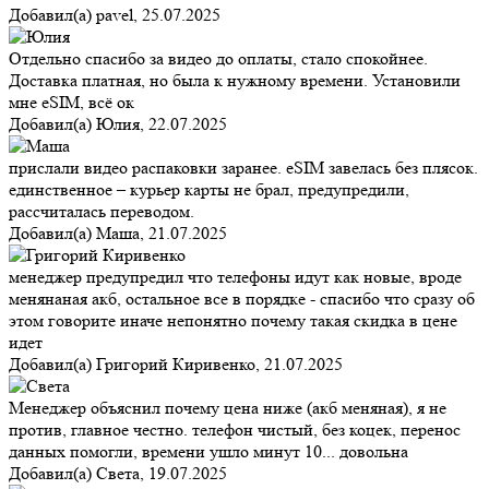
Добавил(а)
pavel
,
25.07.2025
Отдельно спасибо за видео до оплаты, стало спокойнее.
Доставка платная, но была к нужному времени. Установили
мне eSIM, всё ок
Добавил(а)
Юлия
,
22.07.2025
прислали видео распаковки заранее. eSIM завелась без плясок.
единственное – курьер карты не брал, предупредили,
рассчиталась переводом.
Добавил(а)
Маша
,
21.07.2025
менеджер предупредил что телефоны идут как новые, вроде
менянаная акб, остальное все в порядке - спасибо что сразу об
этом говорите иначе непонятно почему такая скидка в цене
идет
Добавил(а)
Григорий Киривенко
,
21.07.2025
Менеджер объяснил почему цена ниже (акб меняная), я не
против, главное честно. телефон чистый, без коцек, перенос
данных помогли, времени ушло минут 10... довольна
Добавил(а)
Света
,
19.07.2025