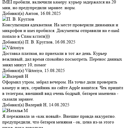
IMEI пробили, включили камеру. курьер задержался на 20
мин, но предупредили заранее. норм.
Добавил(а)
Антон
,
16.08.2025
Консультация адекватная. На месте проверили динамики и
микрофон и imei пробился. Документы отправили на e-mail
попало в Спам кстати)))
Добавил(а)
П. В. Круглов
,
16.08.2025
Доставка платная, но приехали в тот же день. Курьер
вежливый, дал время спокойно посмотреть. Перенос данных
занял минут 10, помог
Добавил(а)
Viktoriya
,
15.08.2025
Оформил утром, забрал вечером. На точке дали проверить
камеру и звук, серийник на сайте Apple нашёлся. Чек пришёл
в телеграм, внешний вид очень бодрый, батарея заменена -
сказали заранее.
Добавил(а)
Валерий Н
,
14.08.2025
Я переживала за «как новый». Внешне правда аккуратно.
предупредили, что батарея меняная - ок, цена из-за этого
ниже. пока довольна