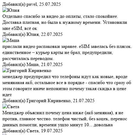
Добавил(а)
pavel
,
25.07.2025
Отдельно спасибо за видео до оплаты, стало спокойнее.
Доставка платная, но была к нужному времени. Установили
мне eSIM, всё ок
Добавил(а)
Юлия
,
22.07.2025
прислали видео распаковки заранее. eSIM завелась без плясок.
единственное – курьер карты не брал, предупредили,
рассчиталась переводом.
Добавил(а)
Маша
,
21.07.2025
менеджер предупредил что телефоны идут как новые, вроде
менянаная акб, остальное все в порядке - спасибо что сразу об
этом говорите иначе непонятно почему такая скидка в цене
идет
Добавил(а)
Григорий Киривенко
,
21.07.2025
Менеджер объяснил почему цена ниже (акб меняная), я не
против, главное честно. телефон чистый, без коцек, перенос
данных помогли, времени ушло минут 10... довольна
Добавил(а)
Света
,
19.07.2025