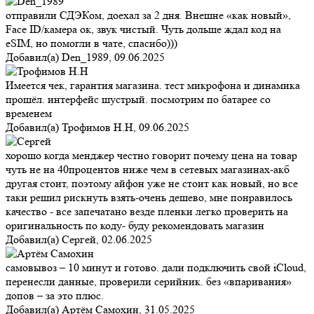
отправили СДЭКом, доехал за 2 дня. Внешне «как новый»,
Face ID/камера ок, звук чистый. Чуть дольше ждал код на
eSIM, но помогли в чате, спасибо)))
Добавил(а)
Den_1989
,
09.06.2025
Имеется чек, гарантия магазина. тест микрофона и динамика
прошёл. интерфейс шустрый. посмотрим по батарее со
временем
Добавил(а)
Трофимов Н.Н
,
09.06.2025
хорошо когда менджер честно говорит почему цена на товар
чуть не на 40процентов ниже чем в сетевых магазинах-акб
другая стоит, поэтому айфон уже не стоит как новый, но все
таки решил рискнуть взять-очень дешево, мне понравилось
качество - все запечатано везде пленки легко проверить на
оригинальность по коду- буду рекомендовать магазин
Добавил(а)
Сергей
,
02.06.2025
самовывоз – 10 минут и готово. дали подключить свой iCloud,
перенесли данные, проверили серийник. без «впаривания»
допов – за это плюс.
Добавил(а)
Артём Самохин
,
31.05.2025