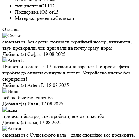
тип дисплея
OLED
Поддержка iOS от
15
Материал ремешка
Силикон
Отзывы:
самовывоз, без суеты. показали серийный номер, включили,
звук проверили. чек прислали на почту сразу. норм
Добавил(а)
Софья
,
19.08.2025
Привезли в окно 15-17, позвонили заранее. Попросил фото
коробки до оплаты скинули в телеге. Устройство чистое без
сюрпризов!
Добавил(а)
Artem L
,
18.08.2025
всё ок. быстро. спасибо
Добавил(а)
Иван
,
17.08.2025
привезли быстро, imei пробили, всё ок. спасибо!
Добавил(а)
илья
,
17.08.2025
самовывоз с Сущевского вала – дали спокойно всё проверить,