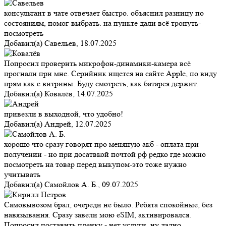
консультант в чате отвечает быстро. объяснил разницу по
состояниям, помог выбрать. на пункте дали всё тронуть-
посмотреть
Добавил(а)
Савельев
,
18.07.2025
Попросил проверить микрофон-динамики-камера всё
прогнали при мне. Серийник ищется на сайте Apple, по виду
прям как с витрины. Буду смотреть, как батарея держит.
Добавил(а)
Ковалёв
,
14.07.2025
привезли в выходной, что удобно!
Добавил(а)
Андрей
,
12.07.2025
хорошо что сразу говорят про меняную акб - оплата при
получении - но при досатвкой почтой рф редко где можно
посмотреть на товар перед выкупом-это тоже нужно
учитывать
Добавил(а)
Самойлов А. Б.
,
09.07.2025
Самовывозом брал, очереди не было. Ребята спокойные, без
навязывания. Сразу завели мою eSIM, активировался.
Попросил поставить пленку - нет услуги, ну ладно.