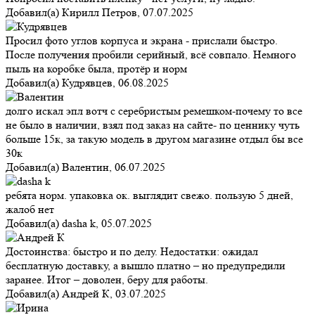
Добавил(а)
Кирилл Петров
,
07.07.2025
Просил фото углов корпуса и экрана - прислали быстро.
После получения пробили серийный, всё совпало. Немного
пыль на коробке была, протёр и норм
Добавил(а)
Кудрявцев
,
06.08.2025
долго искал эпл вотч с серебристым ремешком-почему то все
не было в наличии, взял под заказ на сайте- по ценнику чуть
больше 15к, за такую модель в другом магазине отдыл бы все
30к
Добавил(а)
Валентин
,
06.07.2025
ребята норм. упаковка ок. выглядит свежо. пользую 5 дней,
жалоб нет
Добавил(а)
dasha k
,
05.07.2025
Достоинства: быстро и по делу. Недостатки: ожидал
бесплатную доставку, а вышло платно – но предупредили
заранее. Итог – доволен, беру для работы.
Добавил(а)
Андрей К
,
03.07.2025