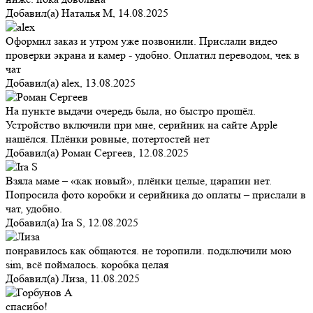
Добавил(а)
Наталья М
,
14.08.2025
Оформил заказ и утром уже позвонили. Прислали видео
проверки экрана и камер - удобно. Оплатил переводом, чек в
чат
Добавил(а)
alex
,
13.08.2025
На пункте выдачи очередь была, но быстро прошёл.
Устройство включили при мне, серийник на сайте Apple
нашёлся. Плёнки ровные, потертостей нет
Добавил(а)
Роман Сергеев
,
12.08.2025
Взяла маме – «как новый», плёнки целые, царапин нет.
Попросила фото коробки и серийника до оплаты – прислали в
чат, удобно.
Добавил(а)
Ira S
,
12.08.2025
понравилось как общаются. не торопили. подключили мою
sim, всё поймалось. коробка целая
Добавил(а)
Лиза
,
11.08.2025
спасибо!