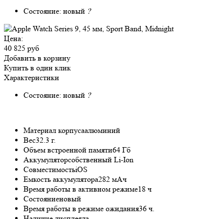
Состояние:
новый
?
Цена:
40 825 руб
Добавить в корзину
Купить в один клик
Характеристики
Состояние:
новый
?
Материал корпуса
алюминий
Вес
32.3 г.
Объем встроенной памяти
64 Гб
Аккумулятор
собственный Li-Ion
Совместимость
iOS
Емкость аккумулятора
282 мАч
Время работы в активном режиме
18 ч
Состояние
новый
Время работы в режиме ожидания
36 ч.
Наличие дисплея
да