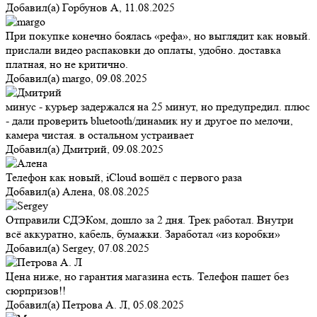
Добавил(а)
Горбунов А
,
11.08.2025
При покупке конечно боялась «рефа», но выглядит как новый.
прислали видео распаковки до оплаты, удобно. доставка
платная, но не критично.
Добавил(а)
margo
,
09.08.2025
минус - курьер задержался на 25 минут, но предупредил. плюс
- дали проверить bluetooth/динамик ну и другое по мелочи,
камера чистая. в остальном устраивает
Добавил(а)
Дмитрий
,
09.08.2025
Телефон как новый, iCloud вошёл с первого раза
Добавил(а)
Алена
,
08.08.2025
Отправили СДЭКом, дошло за 2 дня. Трек работал. Внутри
всё аккуратно, кабель, бумажки. Заработал «из коробки»
Добавил(а)
Sergey
,
07.08.2025
Цена ниже, но гарантия магазина есть. Телефон пашет без
сюрпризов!!
Добавил(а)
Петрова А. Л
,
05.08.2025