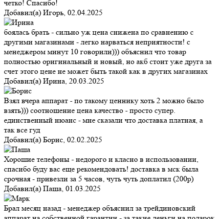
четко! Спасибо!
Добавил(а)
Игорь
,
02.04.2025
боялась брать - сильно уж цена снижена по сравнению с
другими магазинами - легко нарваться неприятности! с
менеджером минут 10 говорили))) объяснил что товар
полностью оригинальный и новый, но акб стоит уже друга за
счет этого цене не может быть такой как в других магазинах
Добавил(а)
Ирина
,
20.03.2025
Взял вчера аппарат - по такому ценнику хоть 2 можно было
взять))) соотношение цена качество - просто супер.
единственный нюанс - мне сказали что доставка платная, а
так все гуд
Добавил(а)
Борис
,
02.02.2025
Хорошие телефоны - недорого и класно в использовании,
спасибо буду вас еще рекомендовать! доставка в мск была
срочная - привезли за 5 часов, чуть чуть доплатил (200р)
Добавил(а)
Паша
,
01.03.2025
Брал месяц назад - менеджер объяснил за трейдиновский
аппарат на собственной гарантии - за такие деньги на подарок