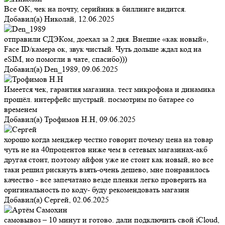
Все ОК, чек на почту, серийник в биллинге видится.
Добавил(а)
Николай
,
12.06.2025
отправили СДЭКом, доехал за 2 дня. Внешне «как новый»,
Face ID/камера ок, звук чистый. Чуть дольше ждал код на
eSIM, но помогли в чате, спасибо)))
Добавил(а)
Den_1989
,
09.06.2025
Имеется чек, гарантия магазина. тест микрофона и динамика
прошёл. интерфейс шустрый. посмотрим по батарее со
временем
Добавил(а)
Трофимов Н.Н
,
09.06.2025
хорошо когда менджер честно говорит почему цена на товар
чуть не на 40процентов ниже чем в сетевых магазинах-акб
другая стоит, поэтому айфон уже не стоит как новый, но все
таки решил рискнуть взять-очень дешево, мне понравилось
качество - все запечатано везде пленки легко проверить на
оригинальность по коду- буду рекомендовать магазин
Добавил(а)
Сергей
,
02.06.2025
самовывоз – 10 минут и готово. дали подключить свой iCloud,