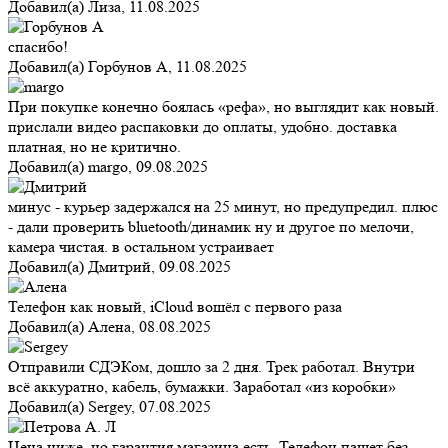
Добавил(а)
Лиза
,
11.08.2025
спасибо!
Добавил(а)
Горбунов А
,
11.08.2025
При покупке конечно боялась «рефа», но выглядит как новый.
прислали видео распаковки до оплаты, удобно. доставка
платная, но не критично.
Добавил(а)
margo
,
09.08.2025
минус - курьер задержался на 25 минут, но предупредил. плюс
- дали проверить bluetooth/динамик ну и другое по мелочи,
камера чистая. в остальном устраивает
Добавил(а)
Дмитрий
,
09.08.2025
Телефон как новый, iCloud вошёл с первого раза
Добавил(а)
Алена
,
08.08.2025
Отправили СДЭКом, дошло за 2 дня. Трек работал. Внутри
всё аккуратно, кабель, бумажки. Заработал «из коробки»
Добавил(а)
Sergey
,
07.08.2025
Цена ниже, но гарантия магазина есть. Телефон пашет без