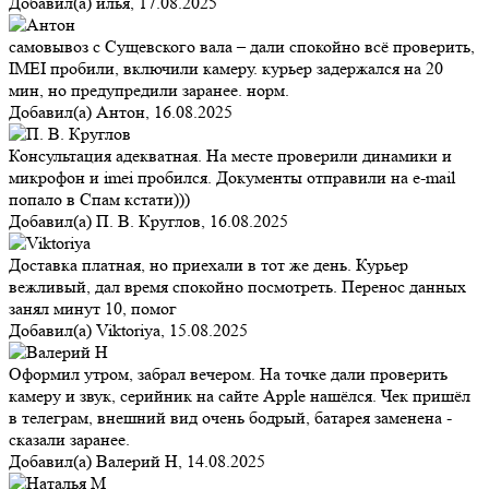
Добавил(а)
илья
,
17.08.2025
самовывоз с Сущевского вала – дали спокойно всё проверить,
IMEI пробили, включили камеру. курьер задержался на 20
мин, но предупредили заранее. норм.
Добавил(а)
Антон
,
16.08.2025
Консультация адекватная. На месте проверили динамики и
микрофон и imei пробился. Документы отправили на e-mail
попало в Спам кстати)))
Добавил(а)
П. В. Круглов
,
16.08.2025
Доставка платная, но приехали в тот же день. Курьер
вежливый, дал время спокойно посмотреть. Перенос данных
занял минут 10, помог
Добавил(а)
Viktoriya
,
15.08.2025
Оформил утром, забрал вечером. На точке дали проверить
камеру и звук, серийник на сайте Apple нашёлся. Чек пришёл
в телеграм, внешний вид очень бодрый, батарея заменена -
сказали заранее.
Добавил(а)
Валерий Н
,
14.08.2025