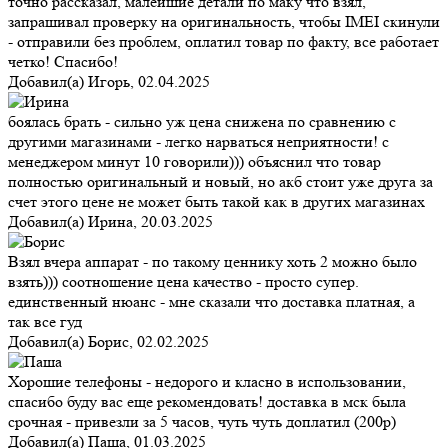
точно рассказал, малейшие детали по маку что взял,
запрашивал проверку на оригинальность, чтобы IMEI скинули
- отправили без проблем, оплатил товар по факту, все работает
четко! Спасибо!
Добавил(а)
Игорь
,
02.04.2025
боялась брать - сильно уж цена снижена по сравнению с
другими магазинами - легко нарваться неприятности! с
менеджером минут 10 говорили))) объяснил что товар
полностью оригинальный и новый, но акб стоит уже друга за
счет этого цене не может быть такой как в других магазинах
Добавил(а)
Ирина
,
20.03.2025
Взял вчера аппарат - по такому ценнику хоть 2 можно было
взять))) соотношение цена качество - просто супер.
единственный нюанс - мне сказали что доставка платная, а
так все гуд
Добавил(а)
Борис
,
02.02.2025
Хорошие телефоны - недорого и класно в использовании,
спасибо буду вас еще рекомендовать! доставка в мск была
срочная - привезли за 5 часов, чуть чуть доплатил (200р)
Добавил(а)
Паша
,
01.03.2025