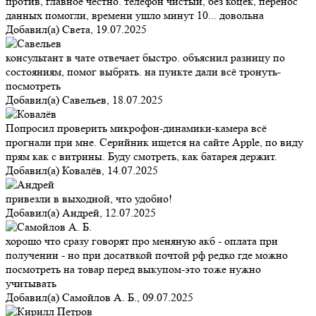
против, главное честно. телефон чистый, без коцек, перенос
данных помогли, времени ушло минут 10... довольна
Добавил(а)
Света
,
19.07.2025
консультант в чате отвечает быстро. объяснил разницу по
состояниям, помог выбрать. на пункте дали всё тронуть-
посмотреть
Добавил(а)
Савельев
,
18.07.2025
Попросил проверить микрофон-динамики-камера всё
прогнали при мне. Серийник ищется на сайте Apple, по виду
прям как с витрины. Буду смотреть, как батарея держит.
Добавил(а)
Ковалёв
,
14.07.2025
привезли в выходной, что удобно!
Добавил(а)
Андрей
,
12.07.2025
хорошо что сразу говорят про меняную акб - оплата при
получении - но при досатвкой почтой рф редко где можно
посмотреть на товар перед выкупом-это тоже нужно
учитывать
Добавил(а)
Самойлов А. Б.
,
09.07.2025