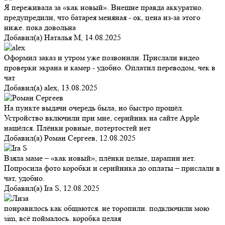
Я переживала за «как новый». Внешне правда аккуратно.
предупредили, что батарея меняная - ок, цена из-за этого
ниже. пока довольна
Добавил(а)
Наталья М
,
14.08.2025
Оформил заказ и утром уже позвонили. Прислали видео
проверки экрана и камер - удобно. Оплатил переводом, чек в
чат
Добавил(а)
alex
,
13.08.2025
На пункте выдачи очередь была, но быстро прошёл.
Устройство включили при мне, серийник на сайте Apple
нашёлся. Плёнки ровные, потертостей нет
Добавил(а)
Роман Сергеев
,
12.08.2025
Взяла маме – «как новый», плёнки целые, царапин нет.
Попросила фото коробки и серийника до оплаты – прислали в
чат, удобно.
Добавил(а)
Ira S
,
12.08.2025
понравилось как общаются. не торопили. подключили мою
sim, всё поймалось. коробка целая