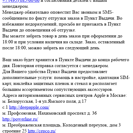
+7 (495) 085-60-06
и согласования деталей с нашим
менеджером.
Менеджер обязательно оповестит Вас звонком и SMS-
сообщением по факту отгрузки заказа в Пункт Выдачи. Во
избежание недоразумений, просьба
не приезжать в Пункт
Выдачи до оповещения об отгрузке
.
Вы можете забрать товар
в день заказа при оформлении до
18:00
и при условии наличия на складе. Заказ, оставленный
после 18:00, можно забрать на следующий день.
Ваш заказ будет хранится в Пункте Выдачи до конца рабочего
дня. Повторная отправка согласуется с менеджером.
Для Вашего удобства Пункт Выдачи предоставляет
дополнительные услуги: помощь в настройке, адаптация SIM-
карт, наклейка защитных пленок и стекол и располагает
большим ассортиментом сопутствующих аксессуаров.
Адреса авторизованных сервисных центров Apple в Москве:
м. Белорусская, 1-я ул.Ямского поля, д.17
c.1
http://deepapple.com/
м. Профсоюзная, Нахимовский проспект д. 36
http://powerline.ru/
м. Преображенская площадь, Колодезный переулок, дом 3
строение 25
http://cepco.ru/