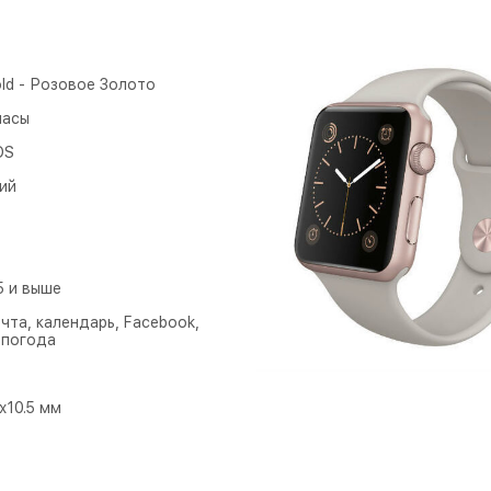
ld - Розовое Золото
часы
OS
ий
5 и выше
чта, календарь, Facebook,
, погода
x10.5 мм