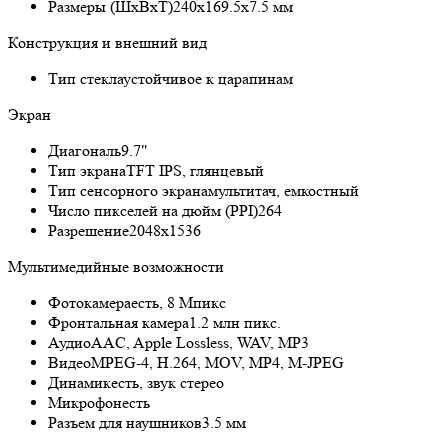
Размеры (ШxВxТ)
240x169.5x7.5 мм
Конструкция и внешний вид
Тип стекла
устойчивое к царапинам
Экран
Диагональ
9.7"
Тип экрана
TFT IPS, глянцевый
Тип сенсорного экрана
мультитач, емкостный
Число пикселей на дюйм (PPI)
264
Разрешение
2048x1536
Мультимедийные возможности
Фотокамера
есть, 8 Мпикс
Фронтальная камера
1.2 млн пикс.
Аудио
AAC, Apple Lossless, WAV, MP3
Видео
MPEG-4, H.264, MOV, MP4, M-JPEG
Динамик
есть, звук стерео
Микрофон
есть
Разъем для наушников
3.5 мм