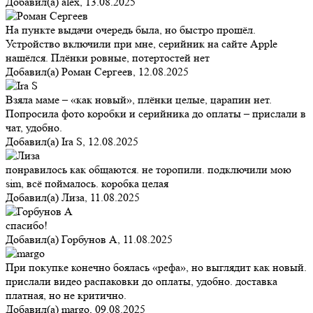
Добавил(а)
alex
,
13.08.2025
На пункте выдачи очередь была, но быстро прошёл.
Устройство включили при мне, серийник на сайте Apple
нашёлся. Плёнки ровные, потертостей нет
Добавил(а)
Роман Сергеев
,
12.08.2025
Взяла маме – «как новый», плёнки целые, царапин нет.
Попросила фото коробки и серийника до оплаты – прислали в
чат, удобно.
Добавил(а)
Ira S
,
12.08.2025
понравилось как общаются. не торопили. подключили мою
sim, всё поймалось. коробка целая
Добавил(а)
Лиза
,
11.08.2025
спасибо!
Добавил(а)
Горбунов А
,
11.08.2025
При покупке конечно боялась «рефа», но выглядит как новый.
прислали видео распаковки до оплаты, удобно. доставка
платная, но не критично.
Добавил(а)
margo
,
09.08.2025