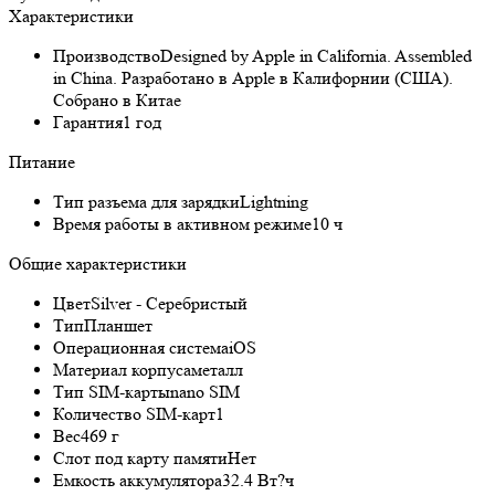
Характеристики
Производство
Designed by Apple in California. Assembled
in China. Разработано в Apple в Калифорнии (США).
Собрано в Китае
Гарантия
1 год
Питание
Тип разъема для зарядки
Lightning
Время работы в активном режиме
10 ч
Общие характеристики
Цвет
Silver - Серебристый
Тип
Планшет
Операционная система
iOS
Материал корпуса
металл
Тип SIM-карты
nano SIM
Количество SIM-карт
1
Вес
469 г
Слот под карту памяти
Нет
Емкость аккумулятора
32.4 Вт?ч