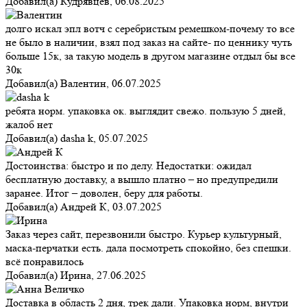
Добавил(а)
Кудрявцев
,
06.08.2025
долго искал эпл вотч с серебристым ремешком-почему то все
не было в наличии, взял под заказ на сайте- по ценнику чуть
больше 15к, за такую модель в другом магазине отдыл бы все
30к
Добавил(а)
Валентин
,
06.07.2025
ребята норм. упаковка ок. выглядит свежо. пользую 5 дней,
жалоб нет
Добавил(а)
dasha k
,
05.07.2025
Достоинства: быстро и по делу. Недостатки: ожидал
бесплатную доставку, а вышло платно – но предупредили
заранее. Итог – доволен, беру для работы.
Добавил(а)
Андрей К
,
03.07.2025
Заказ через сайт, перезвонили быстро. Курьер культурный,
маска-перчатки есть. дала посмотреть спокойно, без спешки.
всё понравилось
Добавил(а)
Ирина
,
27.06.2025
Доставка в область 2 дня, трек дали. Упаковка норм, внутри