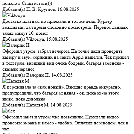
попало в Спам кстати)))
Добавил(а)
П. В. Круглов
,
16.08.2025
Доставка платная, но приехали в тот же день. Курьер
вежливый, дал время спокойно посмотреть. Перенос данных
занял минут 10, помог
Добавил(а)
Viktoriya
,
15.08.2025
Оформил утром, забрал вечером. На точке дали проверить
камеру и звук, серийник на сайте Apple нашёлся. Чек пришёл
в телеграм, внешний вид очень бодрый, батарея заменена -
сказали заранее.
Добавил(а)
Валерий Н
,
14.08.2025
Я переживала за «как новый». Внешне правда аккуратно.
предупредили, что батарея меняная - ок, цена из-за этого
ниже. пока довольна
Добавил(а)
Наталья М
,
14.08.2025
Оформил заказ и утром уже позвонили. Прислали видео
проверки экрана и камер - удобно. Оплатил переводом, чек в
чат