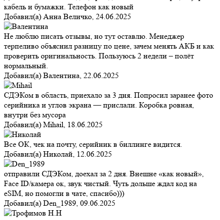
кабель и бумажки. Телефон как новый
Добавил(а)
Анна Величко
,
24.06.2025
Не люблю писать отзывы, но тут оставлю. Менеджер
терпеливо объяснил разницу по цене, зачем менять АКБ и как
проверить оригинальность. Пользуюсь 2 недели – полёт
нормальный.
Добавил(а)
Валентина
,
22.06.2025
СДЭКом в область, приехало за 3 дня. Попросил заранее фото
серийника и углов экрана — прислали. Коробка ровная,
внутри без мусора
Добавил(а)
Mihail
,
18.06.2025
Все ОК, чек на почту, серийник в биллинге видится.
Добавил(а)
Николай
,
12.06.2025
отправили СДЭКом, доехал за 2 дня. Внешне «как новый»,
Face ID/камера ок, звук чистый. Чуть дольше ждал код на
eSIM, но помогли в чате, спасибо)))
Добавил(а)
Den_1989
,
09.06.2025