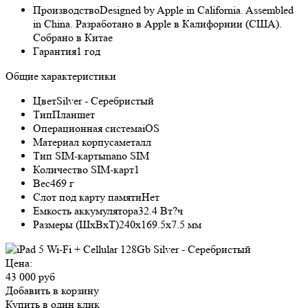
Производство
Designed by Apple in California. Assembled
in China. Разработано в Apple в Калифорнии (США).
Собрано в Китае
Гарантия
1 год
Общие характеристики
Цвет
Silver - Серебристый
Тип
Планшет
Операционная система
iOS
Материал корпуса
металл
Тип SIM-карты
nano SIM
Количество SIM-карт
1
Вес
469 г
Слот под карту памяти
Нет
Емкость аккумулятора
32.4 Вт?ч
Размеры (ШxВxТ)
240x169.5x7.5 мм
Цена:
43 000 руб
Добавить в корзину
Купить в один клик