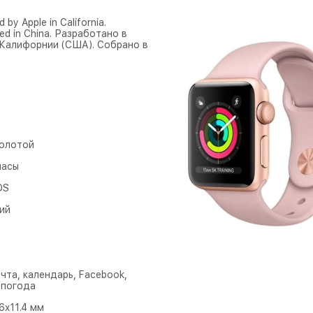
 by Apple in California.
ed in China. Разработано в
 Калифорнии (США). Собрано в
Золотой
часы
OS
ий
чта, календарь, Facebook,
, погода
.6x11.4 мм