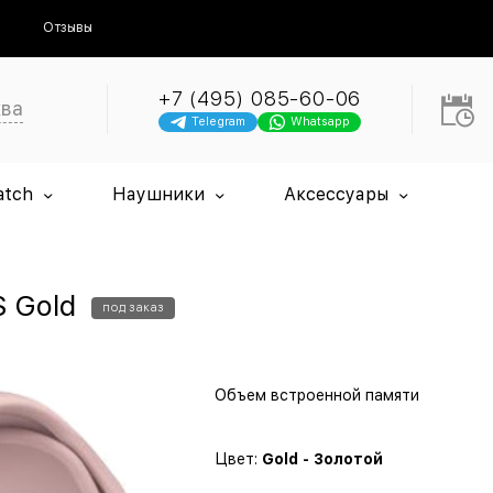
Отзывы
+7 (495) 085-60-06
ква
Telegram
Whatsapp
atch
Наушники
Аксессуары
S Gold
под заказ
Объем встроенной памяти
Цвет:
Gold - Золотой