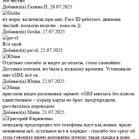
это честно
Добавил(а)
Галина П
,
28.07.2025
ну норм. включили при мне, Face ID работает, динамик
чистый. пользую неделю - пока ок ))
Добавил(а)
Gosha
,
27.07.2025
Всё окей
Добавил(а)
pavel
,
25.07.2025
Отдельно спасибо за видео до оплаты, стало спокойнее.
Доставка платная, но была к нужному времени. Установили
мне eSIM, всё ок
Добавил(а)
Юлия
,
22.07.2025
прислали видео распаковки заранее. eSIM завелась без плясок.
единственное – курьер карты не брал, предупредили,
рассчиталась переводом.
Добавил(а)
Маша
,
21.07.2025
менеджер предупредил что телефоны идут как новые, вроде
менянаная акб, остальное все в порядке - спасибо что сразу об
этом говорите иначе непонятно почему такая скидка в цене