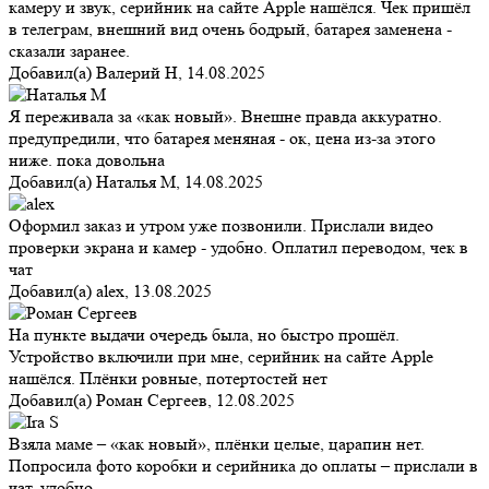
камеру и звук, серийник на сайте Apple нашёлся. Чек пришёл
в телеграм, внешний вид очень бодрый, батарея заменена -
сказали заранее.
Добавил(а)
Валерий Н
,
14.08.2025
Я переживала за «как новый». Внешне правда аккуратно.
предупредили, что батарея меняная - ок, цена из-за этого
ниже. пока довольна
Добавил(а)
Наталья М
,
14.08.2025
Оформил заказ и утром уже позвонили. Прислали видео
проверки экрана и камер - удобно. Оплатил переводом, чек в
чат
Добавил(а)
alex
,
13.08.2025
На пункте выдачи очередь была, но быстро прошёл.
Устройство включили при мне, серийник на сайте Apple
нашёлся. Плёнки ровные, потертостей нет
Добавил(а)
Роман Сергеев
,
12.08.2025
Взяла маме – «как новый», плёнки целые, царапин нет.
Попросила фото коробки и серийника до оплаты – прислали в
чат, удобно.