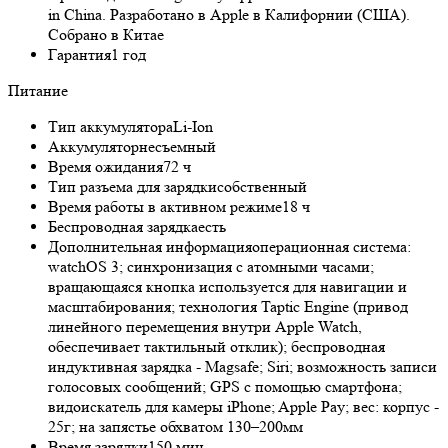
in China. Разработано в Apple в Калифорнии (США).
Собрано в Китае
Гарантия
1 год
Питание
Тип аккумулятора
Li-Ion
Аккумулятор
несъемный
Время ожидания
72 ч
Тип разъема для зарядки
собственный
Время работы в активном режиме
18 ч
Беспроводная зарядка
есть
Дополнительная информация
операционная система:
watchOS 3; синхронизация с атомными часами;
вращающаяся кнопка используется для навигации и
масштабирования; технология Taptic Engine (привод
линейного перемещения внутри Apple Watch,
обеспечивает тактильный отклик); беспроводная
индуктивная зарядка - Magsafe; Siri; возможность записи
голосовых сообщений; GPS с помощью смартфона;
видоискатель для камеры iPhone; Apple Pay; вес: корпус -
25г; на запястье обхватом 130–200мм
Время зарядки
150 мин.