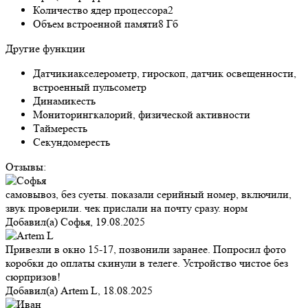
Количество ядер процессора
2
Объем встроенной памяти
8 Гб
Другие функции
Датчики
акселерометр, гироскоп, датчик освещенности,
встроенный пульсометр
Динамик
есть
Мониторинг
калорий, физической активности
Таймер
есть
Секундомер
есть
Отзывы:
самовывоз, без суеты. показали серийный номер, включили,
звук проверили. чек прислали на почту сразу. норм
Добавил(а)
Софья
,
19.08.2025
Привезли в окно 15-17, позвонили заранее. Попросил фото
коробки до оплаты скинули в телеге. Устройство чистое без
сюрпризов!
Добавил(а)
Artem L
,
18.08.2025