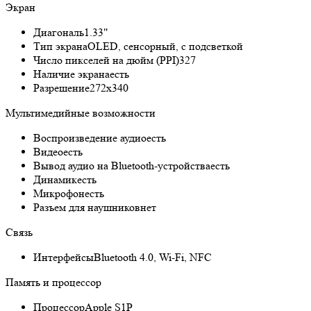
Экран
Диагональ
1.33"
Тип экрана
OLED, сенсорный, с подсветкой
Число пикселей на дюйм (PPI)
327
Наличие экрана
есть
Разрешение
272x340
Мультимедийные возможности
Воспроизведение аудио
есть
Видео
есть
Вывод аудио на Bluetooth-устройства
есть
Динамик
есть
Микрофон
есть
Разъем для наушников
нет
Связь
Интерфейсы
Bluetooth 4.0, Wi-Fi, NFC
Память и процессор
Процессор
Apple S1P