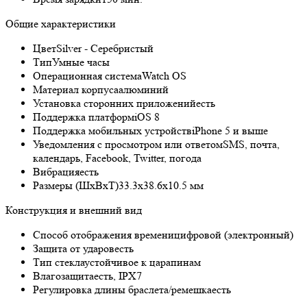
Общие характеристики
Цвет
Silver - Серебристый
Тип
Умные часы
Операционная система
Watch OS
Материал корпуса
алюминий
Установка сторонних приложений
есть
Поддержка платформ
iOS 8
Поддержка мобильных устройств
iPhone 5 и выше
Уведомления с просмотром или ответом
SMS, почта,
календарь, Facebook, Twitter, погода
Вибрация
есть
Размеры (ШxВxТ)
33.3x38.6x10.5 мм
Конструкция и внешний вид
Способ отображения времени
цифровой (электронный)
Защита от ударов
есть
Тип стекла
устойчивое к царапинам
Влагозащита
есть, IPX7
Регулировка длины браслета/ремешка
есть