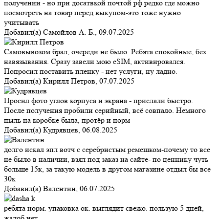
получении - но при досатвкой почтой рф редко где можно
посмотреть на товар перед выкупом-это тоже нужно
учитывать
Добавил(а)
Самойлов А. Б.
,
09.07.2025
Самовывозом брал, очереди не было. Ребята спокойные, без
навязывания. Сразу завели мою eSIM, активировался.
Попросил поставить пленку - нет услуги, ну ладно.
Добавил(а)
Кирилл Петров
,
07.07.2025
Просил фото углов корпуса и экрана - прислали быстро.
После получения пробили серийный, всё совпало. Немного
пыль на коробке была, протёр и норм
Добавил(а)
Кудрявцев
,
06.08.2025
долго искал эпл вотч с серебристым ремешком-почему то все
не было в наличии, взял под заказ на сайте- по ценнику чуть
больше 15к, за такую модель в другом магазине отдыл бы все
30к
Добавил(а)
Валентин
,
06.07.2025
ребята норм. упаковка ок. выглядит свежо. пользую 5 дней,
жалоб нет