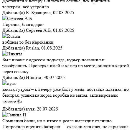
Доставили к вечеру. Оплата по ссылке, чек пришёл в
телеграм. всё устроило
Добавил(а)
Е. Кравцова
,
02.08.2025
Порядок, благодарю
Добавил(а)
Сергеев А.Б
,
01.08.2025
вобщем то без нареканий
Добавил(а)
Ruslan
,
01.08.2025
Был нюанс с адресом подъезда, курьер позвонил и
разобрались. Проверка имей и камер на месте, оплатил картой
через ссылку
Добавил(а)
Никита
,
30.07.2025
заказал утром – к вечеру уже был у меня. доставка платная, но
быстрая. упаковка норм, коробка не мятая, активировали
вместе 👍
Добавил(а)
кузя
,
28.07.2025
Сомнения были, но в итоге в реале выглядит отлично.
Попросила оценить батарею — сказали меняная, не скрывали.