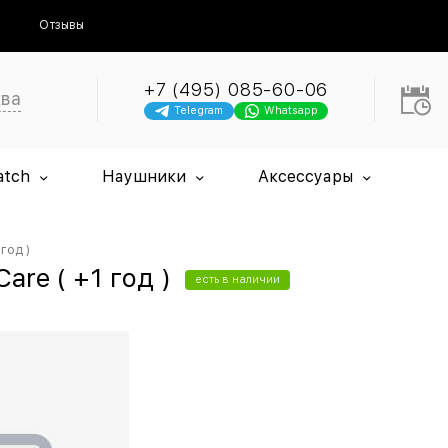
Отзывы
+7 (495) 085-60-06
ква
Telegram
Whatsapp
atch
Наушники
Аксессуары
год )
re ( +1 год )
есть в наличии