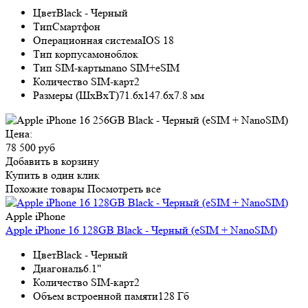
Цвет
Black - Черный
Тип
Смартфон
Операционная система
IOS 18
Тип корпуса
моноблок
Тип SIM-карты
nano SIM+eSIM
Количество SIM-карт
2
Размеры (ШxВxТ)
71.6x147.6x7.8 мм
Цена:
78 500 руб
Добавить в корзину
Купить в один клик
Похожие товары
Посмотреть все
Apple iPhone
Apple iPhone 16 128GB Black - Черный (eSIM + NanoSIM)
Цвет
Black - Черный
Диагональ
6.1"
Количество SIM-карт
2
Объем встроенной памяти
128 Гб