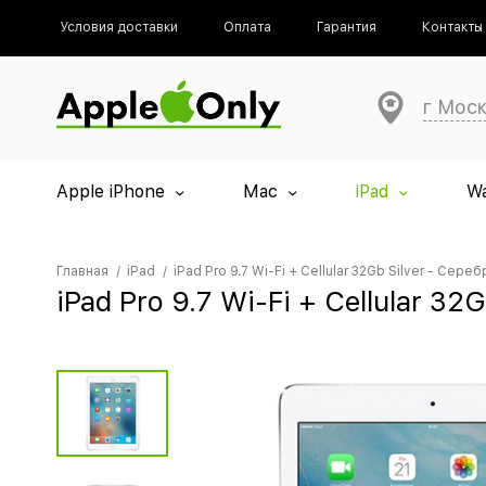
Условия доставки
Оплата
Гарантия
Контакты
г Мос
Apple iPhone
Mac
iPad
W
Главная
iPad
iPad Pro 9.7 Wi-Fi + Cellular 32Gb Silver - Сере
iPad Pro 9.7 Wi-Fi + Cellular 3