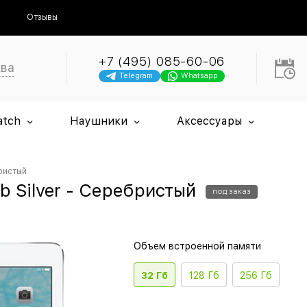
Отзывы
+7 (495) 085-60-06
ква
Telegram
Whatsapp
atch
Наушники
Аксессуары
бристый
2Gb Silver - Серебристый
под заказ
Объем встроенной памяти
32 Гб
128 Гб
256 Гб