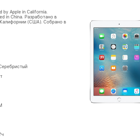
 by Apple in California.
ed in China. Разработано в
 Калифорнии (США). Собрано в
- Серебристый
т
M
?ч