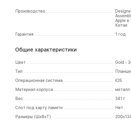
Производство
Designed
Assembl
Apple в
Китае
Гарантия
1 год
Общие характеристики
Цвет
Gold - 
Тип
Планше
Операционная система
iOS
Материал корпуса
металл
Вес
341 г
Слот под карту памяти
Нет
Размеры (ШxВxТ)
200x134