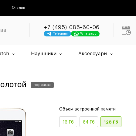
Отзывы
+7 (495) 085-60-06
ква
Telegram
Whatsapp
atch
Наушники
Аксессуары
Золотой
под заказ
Объем встроенной памяти
16 Гб
64 Гб
128 Гб