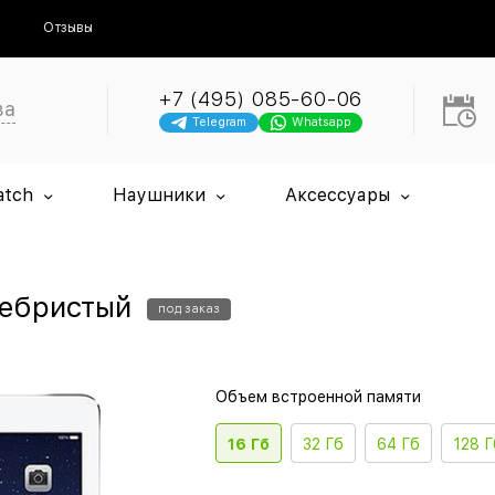
Отзывы
+7 (495) 085-60-06
ва
Telegram
Whatsapp
atch
Наушники
Аксессуары
еребристый
под заказ
Объем встроенной памяти
16 Гб
32 Гб
64 Гб
128 Г